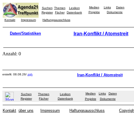
Medien
Links
Daten
Suchen
Themen
Lexikon
Projekte
Dokumente
Register
Fächer
Datenbank
Kontakt
Impressum
Haftungsausschluss
Daten/Statistiken
Iran-Konflikt / Atomstreit
Anzahl: 0
erstellt: 08.08.26/
zgh
Iran-Konflikt / Atomstreit
Medien
Links
Daten
Suchen
Themen
Lexikon
Register
Fächer
Datenbank
Projekte
Dokumente
Kontakt
über uns
Impressum
Haftungsausschluss
Copyrigh