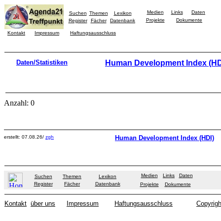
Medien
Links
Daten
Suchen
Themen
Lexikon
Projekte
Dokumente
Register
Fächer
Datenbank
Kontakt
Impressum
Haftungsausschluss
Daten/Statistiken
Human Development Index (HD
Anzahl: 0
erstellt: 07.08.26/
zgh
Human Development Index (HDI)
Medien
Links
Daten
Suchen
Themen
Lexikon
Register
Fächer
Datenbank
Projekte
Dokumente
Kontakt
über uns
Impressum
Haftungsausschluss
Copyrigh