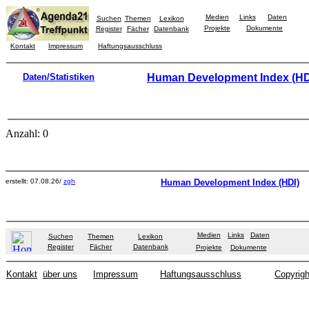
Medien
Links
Daten
Suchen
Themen
Lexikon
Projekte
Dokumente
Register
Fächer
Datenbank
Kontakt
Impressum
Haftungsausschluss
Daten/Statistiken
Human Development Index (HD
Anzahl: 0
erstellt: 07.08.26/
zgh
Human Development Index (HDI)
Medien
Links
Daten
Suchen
Themen
Lexikon
Register
Fächer
Datenbank
Projekte
Dokumente
Kontakt
über uns
Impressum
Haftungsausschluss
Copyrigh