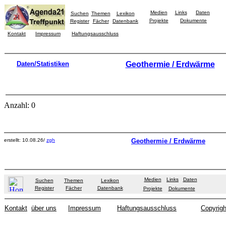
Medien
Links
Daten
Suchen
Themen
Lexikon
Projekte
Dokumente
Register
Fächer
Datenbank
Kontakt
Impressum
Haftungsausschluss
Daten/Statistiken
Geothermie / Erdwärme
Anzahl: 0
erstellt: 10.08.26/
zgh
Geothermie / Erdwärme
Medien
Links
Daten
Suchen
Themen
Lexikon
Register
Fächer
Datenbank
Projekte
Dokumente
Kontakt
über uns
Impressum
Haftungsausschluss
Copyrigh