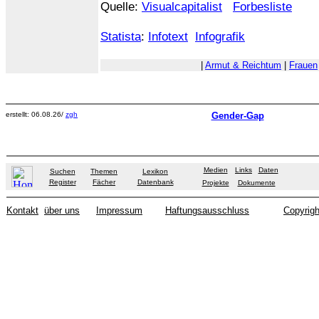
Quelle:
Visualcapitalist
Forbesliste
Statista
:
Infotext
Infografik
|
Armut & Reichtum
|
Frauen
erstellt: 06.08.26/
zgh
Gender-Gap
Medien
Links
Daten
Suchen
Themen
Lexikon
Register
Fächer
Datenbank
Projekte
Dokumente
Kontakt
über uns
Impressum
Haftungsausschluss
Copyrigh