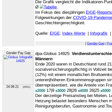
Die Grafik vergleicht die Indikatoren-P
Ø
.
Im Fokus des diesjährigen
EIGE
-
Reports
Folgewirkungen der
COVID-19-Pandemi
Geschlechtergerechtigkeit.
Quelle:
EIGE
:
Index-Werte
|
Infografik
|
Gender-Gap
|
Fr
Gender Pay Gap
dpa-Globus 14925:
Verdienstunterschi
Männern
Ende 2020 waren in Deutschland rund 2
sozialversicherungspflichtig in Vollzeit b
(12%) mit einem monatlichen Bruttoeink
unteren|höheren Einkommensgruppen sin
überrepräsentiert, wie die Anteile von F
24.09.21
(2001)
17|9
28|26
26|25
≤2000
≤3000
≤4000
≤5000
Der derzeitige Preisanstieg bei Mieten, L
Heizung belastet besonders Menschen mi
Reinigungsberufen, Gastronomie und To