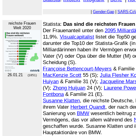
|
Gender-Gap
|
SARS-CoV
reichste Frauen
Statista:
Das sind die reichsten Frauen
Welt 2020
Der Frauenanteil unter den
2095 Milliard
11,9%.
Visualcapitalist
listet die Top50
darunter die Top10 der Statista-Grafik (i
Milliardärinnen haben ihr Vermögen erw
Vater (V) oder Opa über die Mutter (M) 
Scheidung (S).
Françoise Bettencourt-Meyers
& Familie
MacKenzie Scott
55 (S);
Julia Flesher K
26.01.21
(1851)
Huiyan
& Familie 31 (V);
Jacqueline Mar
(V);
Zhong Huijuan
24 (V);
Laurene Powe
Fontbona
& Familie 21 (E).
Susanne Klatten
, die reichste Deutsche,
ihrem Vater
Herbert Quandt
, der nach de
Sanierung von
BMW
wesentlich beitrug
Vermögens, das vor allem während des
geschaffen wurde. Susanne Klatten und 
Hauptaktionäre von BMW.