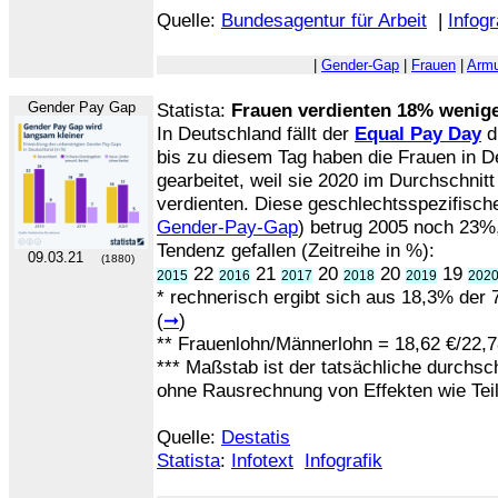
Quelle:
Bundesagentur für Arbeit
|
Infogr
|
Gender-Gap
|
Frauen
|
Armu
Gender Pay Gap
Statista:
Frauen verdienten 18% wenige
In Deutschland fällt der
Equal Pay Day
d
bis zu diesem Tag haben die Frauen in 
gearbeitet, weil sie 2020 im Durchschnit
verdienten. Diese geschlechtsspezifische
Gender-Pay-Gap
) betrug 2005 noch 23%,
Tendenz gefallen (Zeitreihe in %):
09.03.21
(1880)
22
21
20
20
19
2015
2016
2017
2018
2019
202
* rechnerisch ergibt sich aus 18,3% der 7
(
➞
)
** Frauenlohn/Männerlohn = 18,62 €/22,7
*** Maßstab ist der tatsächliche durchsc
ohne Rausrechnung von Effekten wie Teil
Quelle:
Destatis
Statista
:
Infotext
Infografik