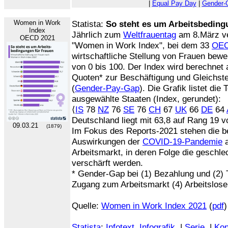
|
Equal Pay Day
|
Gender-
Women in Work
Statista:
So steht es um Arbeitsbeding
Index
Jährlich zum
Weltfrauentag
am 8.März ve
OECD 2021
"Women in Work Index", bei dem 33
OE
wirtschaftliche Stellung von Frauen bewe
von 0 bis 100. Der Index wird berechnet 
Quoten* zur Beschäftigung und Gleichste
(
Gender-Pay-Gap
). Die Grafik listet die
ausgewählte Staaten (Index, gerundet):
⟨
IS
78
NZ
76
SE
76
CH
67
UK
66
DE
64
Deutschland liegt mit 63,8 auf Rang 19 
09.03.21
(1879)
Im Fokus des Reports-2021 stehen die b
Auswirkungen der
COVID-19-Pandemie
a
Arbeitsmarkt, in deren Folge die geschl
verschärft werden.
* Gender-Gap bei (1) Bezahlung und (2) 
Zugang zum Arbeitsmarkt (4) Arbeitslosen
Quelle:
Women in Work Index 2021
(
pdf
)
Statista
:
Infotext
Infografik
|
Serie
|
Kon