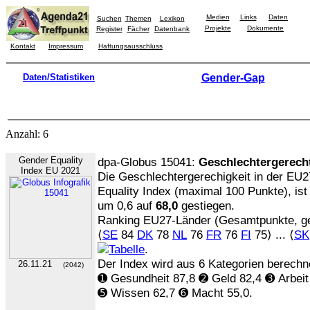
Medien
Links
Daten
Suchen
Themen
Lexikon
Projekte
Dokumente
Register
Fächer
Datenbank
Kontakt
Impressum
Haftungsausschluss
Daten/Statistiken
Gender-Gap
Anzahl: 6
Gender Equality
dpa-Globus 15041:
Geschlechtergerecht
Index EU 2021
Die Geschlechtergerechigkeit in der E
Equality Index (maximal 100 Punkte), is
um 0,6 auf
68,0
gestiegen.
Ranking EU27-Länder (Gesamtpunkte, ge
⟨
SE
84
DK
78
NL
76
FR
76
FI
75⟩ ... ⟨
SK
.
Der Index wird aus 6 Kategorien berechne
26.11.21
(2042)
➊ Gesundheit 87,8 ➋ Geld 82,4 ➌ Arbeit 
➎ Wissen 62,7 ➏ Macht 55,0.