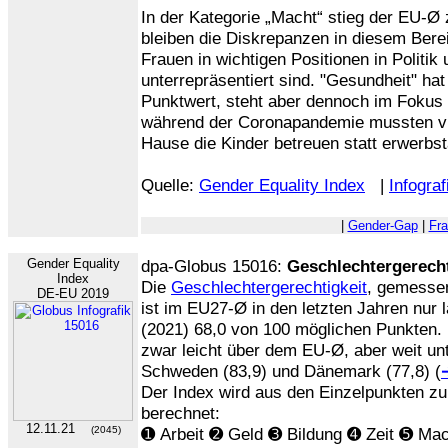
In der Kategorie „Macht“ stieg der EU-Ø
bleiben die Diskrepanzen in diesem Bere
Frauen in wichtigen Positionen in Politik
unterrepräsentiert sind. "Gesundheit" ha
Punktwert, steht aber dennoch im Fokus
während der Coronapandemie mussten vi
Hause die Kinder betreuen statt erwerbst
Quelle:
Gender Equality Index
|
Infograf
|
Gender-Gap
|
Fr
Gender Equality
dpa-Globus 15016:
Geschlechtergerecht
Index
Die
Geschlechtergerechtigkeit
, gemess
DE-EU 2019
ist im EU27-Ø in den letzten Jahren nur 
(2021) 68,0 von 100 möglichen Punkten. 
zwar leicht über dem EU-Ø, aber weit unt
Schweden (83,9) und Dänemark (77,8) (
Der Index wird aus den Einzelpunkten zu
berechnet:
12.11.21
(2045)
➊ Arbeit ➋ Geld ➌ Bildung ➍ Zeit ➎ Ma