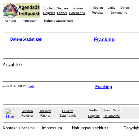
Medien
Links
Daten
Suchen
Themen
Lexikon
Projekte
Dokumente
Register
Fächer
Datenbank
Kontakt
Impressum
Haftungsausschluss
Daten/Statistiken
Fracking
Anzahl: 0
erstellt: 10.08.26/
zgh
Fracking
Medien
Links
Daten
Suchen
Themen
Lexikon
Register
Fächer
Datenbank
Projekte
Dokumente
Kontakt
über uns
Impressum
Haftungsausschluss
Copyrigh