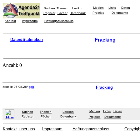
Medien
Links
Daten
Suchen
Themen
Lexikon
Projekte
Dokumente
Register
Fächer
Datenbank
Kontakt
Impressum
Haftungsausschluss
Daten/Statistiken
Fracking
Anzahl: 0
erstellt: 06.08.26/
zgh
Fracking
Medien
Links
Daten
Suchen
Themen
Lexikon
Register
Fächer
Datenbank
Projekte
Dokumente
Kontakt
über uns
Impressum
Haftungsausschluss
Copyrigh