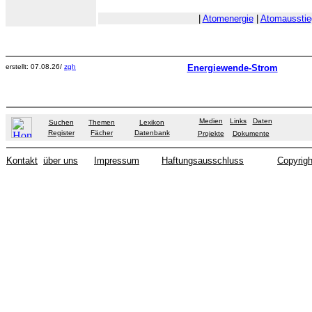
|
Atomenergie
|
Atomausstie
erstellt: 07.08.26/
zgh
Energiewende-Strom
Medien
Links
Daten
Suchen
Themen
Lexikon
Register
Fächer
Datenbank
Projekte
Dokumente
Kontakt
über uns
Impressum
Haftungsausschluss
Copyrigh