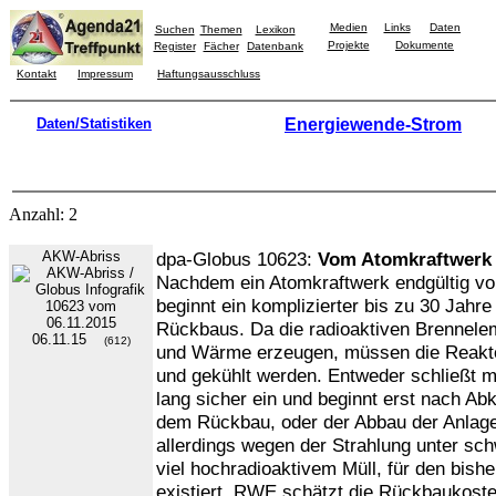
Medien
Links
Daten
Suchen
Themen
Lexikon
Projekte
Dokumente
Register
Fächer
Datenbank
Kontakt
Impressum
Haftungsausschluss
Daten/Statistiken
Energiewende-Strom
Anzahl: 2
AKW-Abriss
dpa-Globus 10623:
Vom Atomkraftwerk 
Nachdem ein Atomkraftwerk endgültig 
beginnt ein komplizierter bis zu 30 Jahr
Rückbaus. Da die radioaktiven Brennelem
06.11.15
(612)
und Wärme erzeugen, müssen die Reakto
und gekühlt werden. Entweder schließt m
lang sicher ein und beginnt erst nach Abk
dem Rückbau, oder der Abbau der Anlagen
allerdings wegen der Strahlung unter sc
viel hochradioaktivem Müll, für den bish
existiert. RWE schätzt die Rückbaukoste