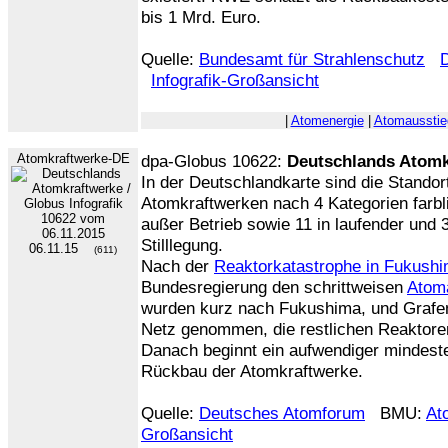
bis 1 Mrd. Euro.
Quelle:
Bundesamt für Strahlenschutz
Infografik-Großansicht
|
Atomenergie
|
Atomausstie
Atomkraftwerke-DE
dpa-Globus 10622:
Deutschlands Atomk
In der Deutschlandkarte sind die Stando
Atomkraftwerken nach 4 Kategorien farblic
außer Betrieb sowie 11 in laufender und
Stilllegung.
06.11.15
(611)
Nach der
Reaktorkatastrophe in Fukush
Bundesregierung den schrittweisen
Atom
wurden kurz nach Fukushima, und Grafe
Netz genommen, die restlichen Reaktoren 
Danach beginnt ein aufwendiger mindest
Rückbau der Atomkraftwerke.
Quelle:
Deutsches Atomforum
BMU:
At
Großansicht