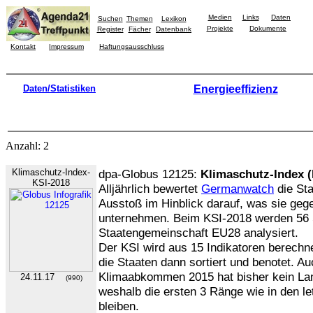
Medien
Links
Daten
Suchen
Themen
Lexikon
Projekte
Dokumente
Register
Fächer
Datenbank
Kontakt
Impressum
Haftungsausschluss
Daten/Statistiken
Energieeffizienz
Anzahl: 2
Klimaschutz-Index-
dpa-Globus 12125:
Klimaschutz-Index (
KSI-2018
Alljährlich bewertet
Germanwatch
die St
Ausstoß im Hinblick darauf, was sie geg
unternehmen. Beim KSI-2018 werden 56 S
Staatengemeinschaft EU28 analysiert.
Der KSI wird aus 15 Indikatoren berechn
die Staaten dann sortiert und benotet. A
Klimaabkommen 2015 hat bisher kein Land
24.11.17
(990)
weshalb die ersten 3 Ränge wie in den le
bleiben.