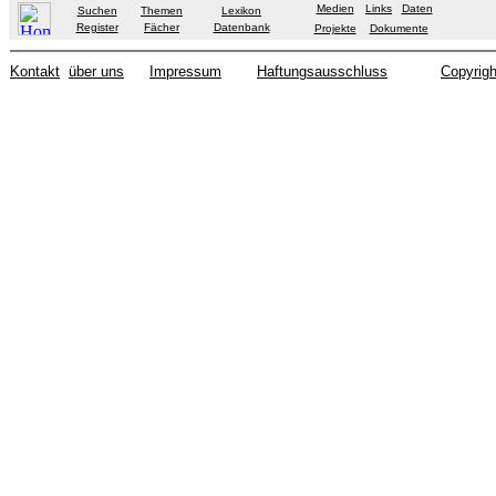
Medien
Links
Daten
Suchen
Themen
Lexikon
Register
Fächer
Datenbank
Projekte
Dokumente
Kontakt
über uns
Impressum
Haftungsausschluss
Copyrigh