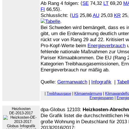
Ab Rang 4 folgen: ⟨
SE
74,32
LT
69,20
M
FI
66,55⟩.
Schlusslicht: ⟨
US
25,86
AU
25,03
KR
25
.
Bei Schweden wird bemängelt, dass es i
gibt, um die Erderwärmung deutlich unte
rückt vor von Rang 29 auf 22. Kritisiert
Pro-Kopf-Werte beim
Energieverbrauch
u
fehlende nationale Maßnahmen zur Ums
Pariser Klimaabkommen. Die EU (Rang 21
Kategorien Treibhausgasemissionen, Ern
Energieverbrauch nur mäßig ab.
Quelle:
Germanwatch
|
Infografik
|
Tabel
|
Treibhausgase
|
Klimaerwärmung
|
Klimawandelfo
Energiesparen
|
Energie
Heizkosten
dpa-Globus 12103:
Heizkosten-Abrech
DE-2013-2017
Die Grafik listet die durchschnittlichen H
große Wohnung in Deutschland für 2013 b
2013|2016|2017: