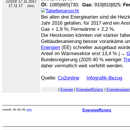
Öl:
1085|665|730;
Gas:
910|810|825;
Fe
17.11.17
(985)
Bei allen drei Energiearten sind die Hei
Jahr 2016 gefallen, für 2017 wird ein Anst
Gas + 1,9 %; Fernwärme + 2,2 %.
Die Heizkosten könnten viel stärker fall
Gebäudesanierung besser vorankäme und
Energien
(EE) schneller ausgebaut würde
Anteil im Wärmesektor erst 13,4 % (→
G
Bundesregierung (2020 40 % weniger
Tr
daher vermutlich weit verfehlt werden.
Quelle:
Co2online
Infografik-Bezug
|
Energie
|
Energieeffizienz
|
Energiespare
erstellt: 06.08.26/
zgh
Energieeffizienz