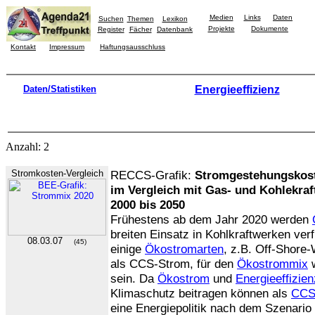
Medien
Links
Daten
Suchen
Themen
Lexikon
Projekte
Dokumente
Register
Fächer
Datenbank
Kontakt
Impressum
Haftungsausschluss
Daten/Statistiken
Energieeffizienz
Anzahl: 2
Stromkosten-Vergleich
RECCS-Grafik:
Stromgestehungskost
im Vergleich mit Gas- und Kohlekra
2000 bis 2050
Frühestens ab dem Jahr 2020 werden
breiten Einsatz in Kohlkraftwerken ver
08.03.07
(45)
einige
Ökostromarten
, z.B. Off-Shore-
als CCS-Strom, für den
Ökostrommix
w
sein. Da
Ökostrom
und
Energieeffizien
Klimaschutz beitragen können als
CC
eine Energiepolitik nach dem Szenario