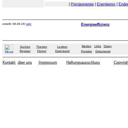
|
Primärenergie
|
Energiemix
|
Enden
erstellt: 08.08.26/
zgh
Energieeffizienz
Medien
Links
Daten
Suchen
Themen
Lexikon
Register
Fächer
Datenbank
Projekte
Dokumente
Kontakt
über uns
Impressum
Haftungsausschluss
Copyrigh