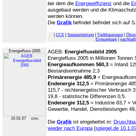
bei dem die
Energieeffizienz
und die
E
ausgebaut werden und die Klimaschutz
werden können.
Die
Grafik
befindet befindet sich auf S
|
CCS
|
Sequestrierung
|
Treibhausgase
|
Ökos
Erneuerbare
|
nachhalt
Energiefluss-2005
AGEB:
Energieflussbild 2005
Energiefluss 2005 in Millionen Tonnen 
Energieaufkommen 560,3
= Inland 12
Bestandsentnahme 2,3
Primärenergie 485,9
= Energieaufkomm
Endenergie 312,5
= Primärenergie 48
115,7 - nichtenergetischer Verbrauch 3
19,8 - statistische Differenzen 0,5.
Endenergie 312,5
= Industrie 83,7 + V
Gewerbe, Handel, Dienstleistungen 49,
10.01.07
(296)
Die
Grafik
ist eingebettet in:
Druschba-
wieder nach Europa
[
spiegel.de 10.1.0