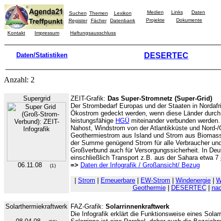
Medien
Links
Daten
Suchen
Themen
Lexikon
Projekte
Dokumente
Register
Fächer
Datenbank
Kontakt
Impressum
Haftungsausschluss
Daten/Statistiken
DESERTEC
Anzahl: 2
Supergrid
ZEIT-Grafik:
Das Super-Stromnetz (Super-Grid)
Der Strombedarf Europas und der Staaten in Nordafr
Ökostrom gedeckt werden, wenn diese Länder durch 
leistungsfähige
HGÜ
miteinander verbunden werden.
Nahost, Windstrom von der Atlantikküste und Nord-
Geothermiestrom aus Island und Strom aus Biomasse
der Summe genügend Strom für alle Verbraucher und
Großverbund auch für Versorgungssicherheit. In De
einschließlich Transport z.B. aus der Sahara etwa 7
06.11.08
=>
Daten der Infografik / Großansicht/ Bezug
(1)
|
Strom
|
Erneuerbare
|
EW-Strom
|
Windenergie
|
W
Geothermie
|
DESERTEC
|
nac
Solarthermiekraftwerk
FAZ-Grafik:
Solarrinnenkraftwerk
Die Infografik erklärt die Funktionsweise eines Solar