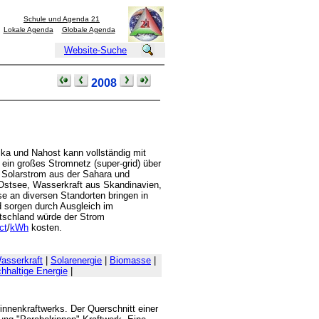
Schule und Agenda 21
Lokale Agenda
Globale Agenda
Website-Suche
2008
ika und Nahost kann vollständig mit
ein großes Stromnetz (super-grid) über
 Solarstrom aus der Sahara und
/Ostsee, Wasserkraft aus Skandinavien,
 an diversen Standorten bringen in
 sorgen durch Ausgleich im
utschland würde der Strom
ct
/
kWh
kosten.
asserkraft
|
Solarenergie
|
Biomasse
|
hhaltige Energie
|
rinnenkraftwerks. Der Querschnitt einer