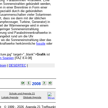
ung "Parabolrinnen"-Kraftwerk. Eine
den Sonnenstrahlen gebündelt werden,
n in einer Brennlinie in Form einer
Spezialöl durch die gebündelten
 Zusammenschalten vieler Solarrinnen
rt, dass sie dann mit der üblichen
pferzeuger, Turbine, Generator) in
il der Wärmeenergie wird in einem
eringer Sonneneinstrahlung
ung sind Parabolrinnenkraftwerke in
angebot rund um die Uhr
t, wo die Sonneneinstrahlung über das
enkraftwerke herkömmliche
fossile
oder
cture.jpg" target="_blank">
Grafik
ist
n Spanien
[FAZ 8.4.08]
trom
|
DESERTEC
|
2008
Schule und Agenda 21
Lokale Agenda
Globale Agenda
t
© 1999 - 2026
Agenda 21 Treffpunkt