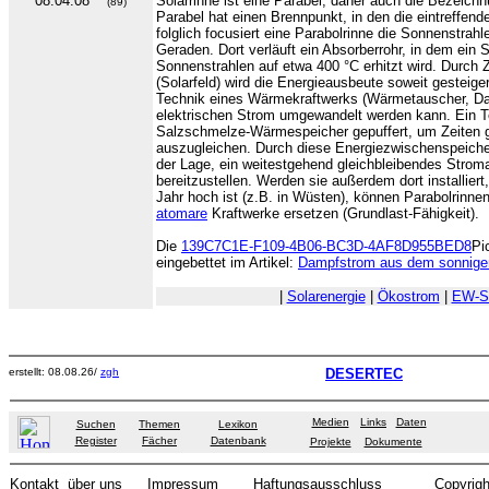
08.04.08
Solarrinne ist eine Parabel, daher auch die Bezeichn
(89)
Parabel hat einen Brennpunkt, in den die eintreffen
folglich focusiert eine Parabolrinne die Sonnenstrahle
Geraden. Dort verläuft ein Absorberrohr, in dem ein 
Sonnenstrahlen auf etwa 400 °C erhitzt wird. Durch
(Solarfeld) wird die Energieausbeute soweit gesteige
Technik eines Wärmekraftwerks (Wärmetauscher, Dam
elektrischen Strom umgewandelt werden kann. Ein Te
Salzschmelze-Wärmespeicher gepuffert, um Zeiten g
auszugleichen. Durch diese Energiezwischenspeicher
der Lage, ein weitestgehend gleichbleibendes Strom
bereitzustellen. Werden sie außerdem dort installier
Jahr hoch ist (z.B. in Wüsten), können Parabolrinn
atomare
Kraftwerke ersetzen (Grundlast-Fähigkeit).
Die
139C7C1E-F109-4B06-BC3D-4AF8D955BED8
Pi
eingebettet im Artikel:
Dampfstrom aus dem sonnige
|
Solarenergie
|
Ökostrom
|
EW-S
erstellt: 08.08.26/
zgh
DESERTEC
Medien
Links
Daten
Suchen
Themen
Lexikon
Register
Fächer
Datenbank
Projekte
Dokumente
Kontakt
über uns
Impressum
Haftungsausschluss
Copyrigh