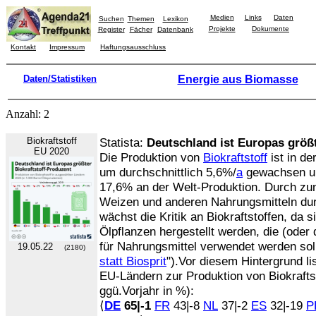
Medien
Links
Daten
Suchen
Themen
Lexikon
Projekte
Dokumente
Register
Fächer
Datenbank
Kontakt
Impressum
Haftungsausschluss
Daten/Statistiken
Energie aus Biomasse
Anzahl: 2
Biokraftstoff
Statista:
Deutschland ist Europas größt
EU 2020
Die Produktion von
Biokraftstoff
ist in de
um durchschnittlich 5,6%/
a
gewachsen und
17,6% an der Welt-Produktion. Durch z
Weizen und anderen Nahrungsmitteln dur
wächst die Kritik an Biokraftstoffen, da 
Ölpflanzen hergestellt werden, die (oder
für Nahrungsmittel verwendet werden soll
19.05.22
(2180)
statt Biosprit
").Vor diesem Hintergrund li
EU-Ländern zur Produktion von Biokrafts
ggü.Vorjahr in %):
⟨
DE
65|-1
FR
43|-8
NL
37|-2
ES
32|-19
P