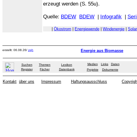
erzeugt werden (S. 55u).
Quelle:
BDEW
BDEW
|
Infografik
|
Ser
|
Ökostrom
|
Energiewende
|
Windenergie
|
Solar
erstellt: 06.08.26/
zgh
Energie aus Biomasse
Medien
Links
Daten
Suchen
Themen
Lexikon
Register
Fächer
Datenbank
Projekte
Dokumente
Kontakt
über uns
Impressum
Haftungsausschluss
Copyrigh