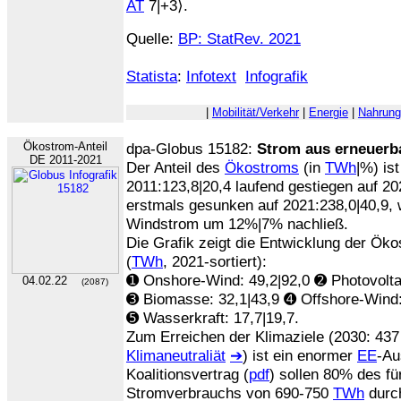
AT
7|+3⟩.
Quelle:
BP: StatRev. 2021
Statista
:
Infotext
Infografik
|
Mobilität/Verkehr
|
Energie
|
Nahrung
Ökostrom-Anteil
dpa-Globus 15182:
Strom aus erneuerb
DE 2011-2021
Der Anteil des
Ökostroms
(in
TWh
|%) is
2011:123,8|20,4 laufend gestiegen auf 20
erstmals gesunken auf 2021:238,0|40,9, 
Windstrom um 12%|7% nachließ.
Die Grafik zeigt die Entwicklung der Ök
(
TWh
, 2021-sortiert):
➊ Onshore-Wind: 49,2|92,0 ➋ Photovoltai
04.02.22
(2087)
➌ Biomasse: 32,1|43,9 ➍ Offshore-Wind:
➎ Wasserkraft: 17,7|19,7.
Zum Erreichen der Klimaziele (2030: 43
Klimaneutraliät
➔
) ist ein enormer
EE
-Au
Koalitionsvertrag (
pdf
) sollen 80% des f
Stromverbrauchs von 690-750
TWh
dur