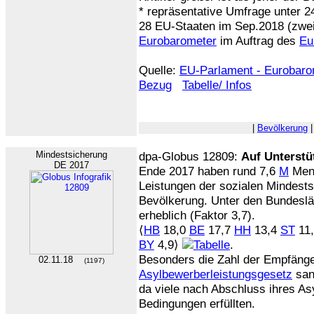
* repräsentative Umfrage unter 2
28 EU-Staaten im Sep.2018 (zwei
Eurobarometer
im Auftrag des
Eu
Quelle:
EU-Parlament - Eurobaro
Bezug
Tabelle/ Infos
|
Bevölkerung
Mindestsicherung
dpa-Globus 12809:
Auf Unterst
DE 2017
Ende 2017 haben rund 7,6
M
Mens
Leistungen der sozialen Mindest
Bevölkerung. Unter den Bundeslän
erheblich (Faktor 3,7).
⟨
HB
18,0
BE
17,7
HH
13,4
ST
11
BY
4,9⟩
.
Besonders die Zahl der Empfäng
02.11.18
(1197)
Asylbewerberleistungsgesetz
san
da viele nach Abschluss ihres As
Bedingungen erfüllten.