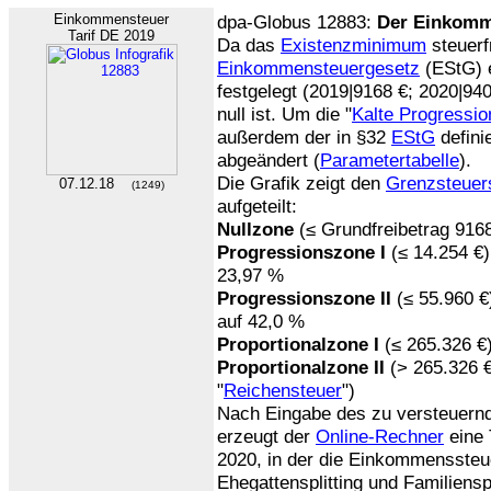
Einkommensteuer
dpa-Globus 12883:
Der Einkomme
Tarif DE 2019
Da das
Existenzminimum
steuerfr
Einkommensteuergesetz
(EStG) 
festgelegt (2019|9168 €; 2020|940
null ist. Um die "
Kalte Progressio
außerdem der in §32
EStG
defini
abgeändert (
Parametertabelle
).
Die Grafik zeigt den
Grenzsteuer
07.12.18
(1249)
aufgeteilt:
Nullzone
(≤ Grundfreibetrag 9168
Progressionszone I
(≤ 14.254 €)
23,97 %
Progressionszone II
(≤ 55.960 €
auf 42,0 %
Proportionalzone I
(≤ 265.326 €
Proportionalzone II
(> 265.326 €
"
Reichensteuer
")
Nach Eingabe des zu versteuer
erzeugt der
Online-Rechner
eine 
2020, in der die Einkommenssteu
Ehegattensplitting und Familienspl