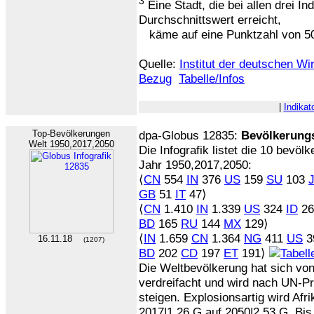
3
Eine Stadt, die bei allen drei In
Durchschnittswert erreicht,
käme auf eine Punktzahl von 50
Quelle:
Institut der deutschen Wi
Bezug
Tabelle/Infos
|
Indikat
Top-Bevölkerungen
dpa-Globus 12835:
Bevölkerungs
Welt 1950,2017,2050
Die Infografik listet die 10 bevö
Jahr 1950,2017,2050:
⟨
CN
554
IN
376
US
159
SU
103
GB
51
IT
47⟩
⟨
CN
1.410
IN
1.339
US
324
ID
2
BD
165
RU
144
MX
129⟩
⟨
IN
1.659
CN
1.364
NG
411
US
3
16.11.18
(1207)
BD
202
CD
197
ET
191⟩
Die Weltbevölkerung hat sich vo
verdreifacht und wird nach UN-P
steigen. Explosionsartig wird Af
2017|1,26 G auf 2050|2,53 G. Bis