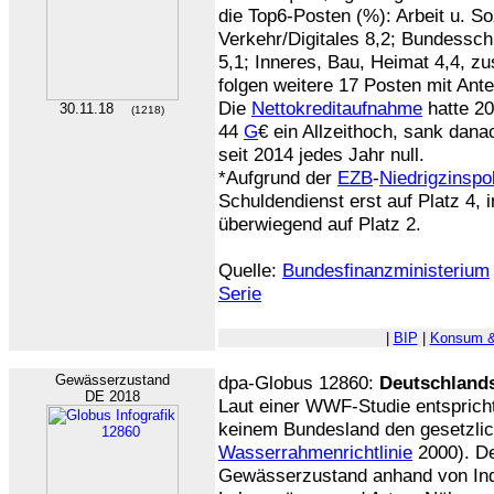
die Top6-Posten (%): Arbeit u. So
Verkehr/Digitales 8,2; Bundessch
5,1; Inneres, Bau, Heimat 4,4, 
folgen weitere 17 Posten mit Ant
Die
Nettokreditaufnahme
hatte 20
30.11.18
(1218)
44
G
€ ein Allzeithoch, sank dana
seit 2014 jedes Jahr null.
*Aufgrund der
EZB
-
Niedrigzinspol
Schuldendienst erst auf Platz 4, 
überwiegend auf Platz 2.
Quelle:
Bundesfinanzministerium
Serie
|
BIP
|
Konsum &
Gewässerzustand
dpa-Globus 12860:
Deutschland
DE 2018
Laut einer WWF-Studie entsprich
keinem Bundesland den gesetzli
Wasserrahmenrichtlinie
2000). D
Gewässerzustand anhand von Indik