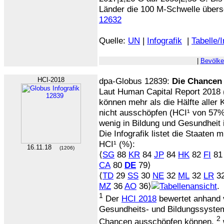
Länder die 100 M-Schwelle übers
12632
Quelle:
UN
|
Infografik
|
Tabelle/
|
Bevölke
HCI-2018
dpa-Globus 12839:
Die Chancen 
Laut Human Capital Report 2018 
können mehr als die Hälfte aller K
nicht ausschöpfen (HCI¹ von 57%²
wenig in Bildung und Gesundheit 
Die Infografik listet die Staaten 
HCI¹ (%):
16.11.18
(1206)
⟨
SG
88
KR
84
JP
84
HK
82
FI
8
CA
80
DE
79⟩
⟨
TD
29
SS
30
NE
32
ML
32
LR
3
MZ
36
AO
36⟩
.
1
Der
HCI 2018
bewertet anhand
Gesundheits- und Bildungssysteme
2
Chancen ausschöpfen können.