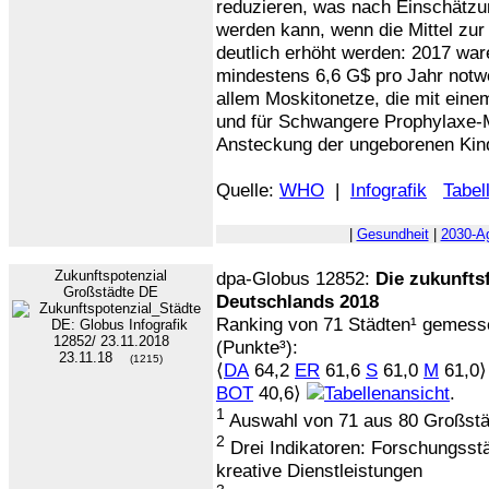
reduzieren, was nach Einschätz
werden kann, wenn die Mittel zu
deutlich erhöht werden: 2017 wa
mindestens 6,6 G$ pro Jahr notwe
allem Moskitonetze, die mit einem
und für Schwangere Prophylaxe-
Ansteckung der ungeborenen Kin
Quelle:
WHO
|
Infografik
Tabel
|
Gesundheit
|
2030-A
Zukunftspotenzial
dpa-Globus 12852:
Die zukunfts
Großstädte DE
Deutschlands 2018
Ranking von 71 Städten¹ gemessen
(Punkte³):
23.11.18
(1215)
⟨
DA
64,2
ER
61,6
S
61,0
M
61,0⟩
BOT
40,6⟩
.
1
Auswahl von 71 aus 80 Großstä
2
Drei Indikatoren: Forschungsstä
kreative Dienstleistungen