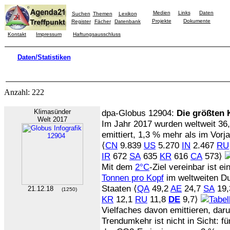
Medien
Links
Daten
Suchen
Themen
Lexikon
Projekte
Dokumente
Register
Fächer
Datenbank
Kontakt
Impressum
Haftungsausschluss
Daten/Statistiken
Anzahl: 222
Klimasünder
dpa-Globus 12904:
Die größten 
Welt 2017
Im Jahr 2017 wurden weltweit 36
emittiert, 1,3 % mehr als im Vorj
⟨
CN
9.839
US
5.270
IN
2.467
RU
IR
672
SA
635
KR
616
CA
573⟩
Mit dem
2°C
-Ziel vereinbar ist
Tonnen pro Kopf
im weltweiten Du
Staaten ⟨
QA
49,2
AE
24,7
SA
19
21.12.18
(1250)
KR
12,1
RU
11,8
DE
9,7⟩
Vielfaches davon emittieren, dar
Trendumkehr ist nicht in Sicht: f