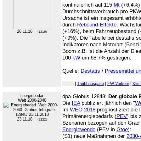
kontinuierlich auf 115
Mt
(+6,4%) 
Durchschnittsverbrauch pro PKW
Ursache ist ein insgesamt erhöht
durch
Rebound-Effekte
: Wachstu
(+16%), beim Fahrzeugbestand (
26.11.18
(1216)
(+9%). Die Tabelle bei destatis sc
Indikatoren nach Motorart (Benzi
Boom z.B. ist die Anzahl der Die
100
kW
um 68,7% gestiegen.
Quelle:
Destatis
/
Pressemitteilu
|
Treibhausgase
|
EW-Verkehr
|
Klim
Energiebedarf
dpa-Globus 12848:
Der globale 
Welt 2000-2040
Die
IEA
publiziert jährlich den "
Wo
Im
WEO 2018
prognostiziert die 
Primärenergiebedarfs (
PEV
) bis
23.11.18
(1222)
Szenarien bezogen auf den Grad
Energiewende
(PEV in
Gtoe
):
(S1) neue Maßnahmen der
2030-