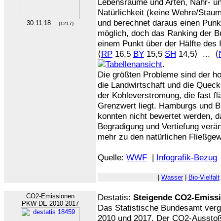
Lebensräume und Arten, Nähr- un
Natürlichkeit (keine Wehre/Staum
und berechnet daraus einen Punk
30.11.18
(1217)
möglich, doch das Ranking der Bu
einem Punkt über der Hälfte des 
⟨
RP
16,5
BY
15,5
SH
14,5⟩ ... ⟨
.
Die größten Probleme sind der ho
die Landwirtschaft und die Queck
der Kohleverstromung, die fast 
Grenzwert liegt. Hamburgs und 
konnten nicht bewertet werden, da
Begradigung und Vertiefung verän
mehr zu den natürlichen Fließge
Quelle:
WWF
|
Infografik-Bezug
|
Wasser
|
Bio-Vielfalt
CO2-Emissionen
Destatis:
Steigende CO2-Emiss
PKW DE 2010-2017
Das Statistische Bundesamt vergl
2010 und 2017. Der CO2-Ausstoß