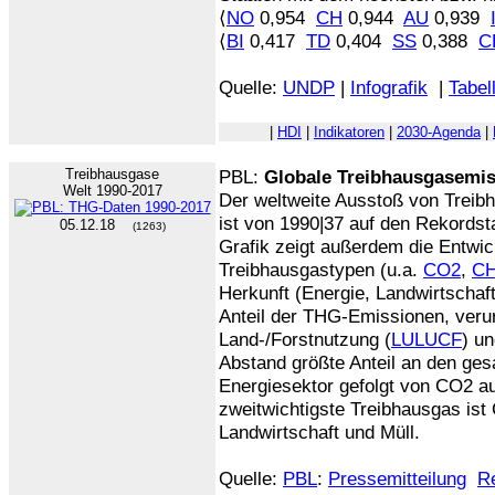
⟨
NO
0,954
CH
0,944
AU
0,939
⟨
BI
0,417
TD
0,404
SS
0,388
C
Quelle:
UNDP
|
Infografik
|
Tabel
|
HDI
|
Indikatoren
|
2030-Agenda
|
Treibhausgase
PBL:
Globale Treibhausgasemis
Welt 1990-2017
Der weltweite Ausstoß von Treib
ist von 1990|37 auf den Rekordst
05.12.18
(1263)
Grafik zeigt außerdem die Entwic
Treibhausgastypen (u.a.
CO2
,
C
Herkunft (Energie, Landwirtschaft,
Anteil der THG-Emissionen, veru
Land-/Forstnutzung (
LULUCF
) u
Abstand größte Anteil an den g
Energiesektor gefolgt von CO2 a
zweitwichtigste Treibhausgas ist
Landwirtschaft und Müll.
Quelle:
PBL
:
Pressemitteilung
R