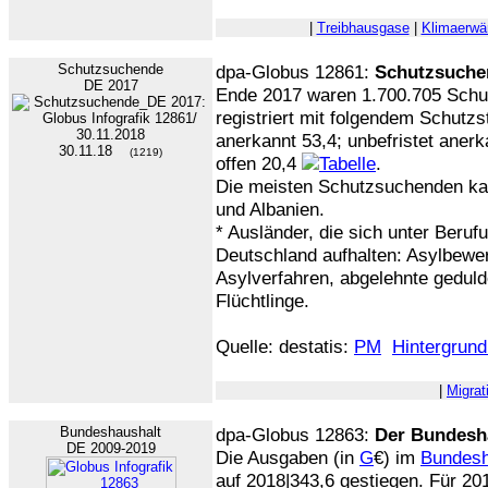
|
Treibhausgase
|
Klimaerw
Schutzsuchende
dpa-Globus 12861:
Schutzsuche
DE 2017
Ende 2017 waren 1.700.705 Sch
registriert mit folgendem Schutzst
anerkannt 53,4; unbefristet anerk
30.11.18
(1219)
offen 20,4
.
Die meisten Schutzsuchenden ka
und Albanien.
* Ausländer, die sich unter Beruf
Deutschland aufhalten: Asylbewe
Asylverfahren, abgelehnte gedul
Flüchtlinge.
Quelle: destatis:
PM
Hintergrund
|
Migrat
Bundeshaushalt
dpa-Globus 12863:
Der Bundesh
DE 2009-2019
Die Ausgaben (in
G
€) im
Bundesh
auf 2018|343,6 gestiegen. Für 201