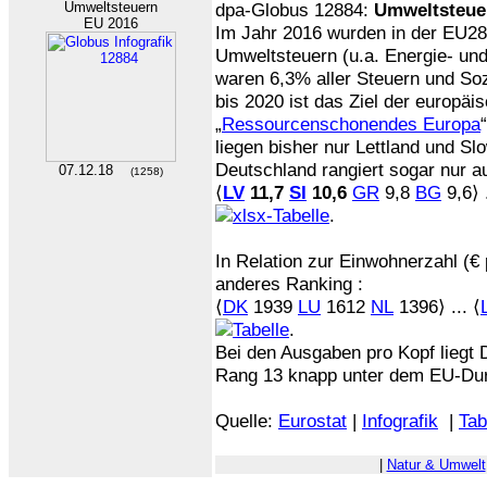
Umweltsteuern
dpa-Globus 12884:
Umweltsteuer
EU 2016
Im Jahr 2016 wurden in der EU2
Umweltsteuern (u.a. Energie- und
waren 6,3% aller Steuern und S
bis 2020 ist das Ziel der europäisc
„
Ressourcenschonendes Europa
liegen bisher nur Lettland und Sl
Deutschland rangiert sogar nur au
07.12.18
(1258)
⟨
LV
11,7
SI
10,6
GR
9,8
BG
9,6⟩ .
.
In Relation zur Einwohnerzahl (€ 
anderes Ranking :
⟨
DK
1939
LU
1612
NL
1396⟩ ... ⟨
.
Bei den Ausgaben pro Kopf liegt 
Rang 13 knapp unter dem EU-Durc
Quelle:
Eurostat
|
Infografik
|
Tab
|
Natur & Umwelt