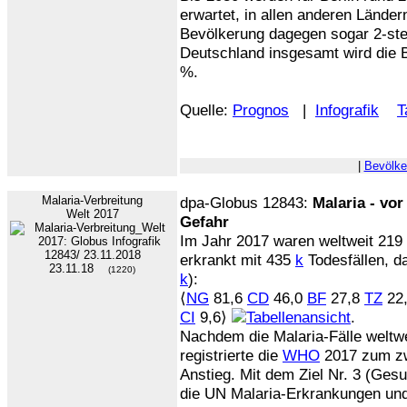
erwartet, in allen anderen Lände
Bevölkerung dagegen sogar 2-ste
Deutschland insgesamt wird die B
%.
Quelle:
Prognos
|
Infografik
T
|
Bevölke
Malaria-Verbreitung
dpa-Globus 12843:
Malaria - vor
Welt 2017
Gefahr
Im Jahr 2017 waren weltweit 219
erkrankt mit 435
k
Todesfällen, da
23.11.18
(1220)
k
):
⟨
NG
81,6
CD
46,0
BF
27,8
TZ
22,
CI
9,6⟩
.
Nachdem die Malaria-Fälle weltwe
registrierte die
WHO
2017 zum zw
Anstieg. Mit dem Ziel Nr. 3 (Ges
die UN Malaria-Erkrankungen und