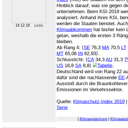
Hinblick darauf, was sie gegen d
unternehmen. Beim KSI-2019 wer
analysiert. Anhand ihres KSI, ber
werden die Staaten benotet. Au
14.12.18
(1230)
Klimaabkommen
hat bisher kein 
getan, weshalb die ersten 3 Räng
bleiben.
Ab Rang 4: ⟨
SE
76,3
MA
70,5
LT
MT
65,06
IN
62,93⟩.
Schlusslicht: ⟨
CA
34,3
AU
31,3
T
US
18,8
SA
8,8⟩
.
Deutschland wird von Rang 22 au
dafür sind der nachlassende
EE
-
Ausstoß durch die Braunkohleve
Emissionen im Verkehrssektor.
Quelle:
Klimaschutz-Index 2019
Serie
|
Klimaerwärmung
|
Klimawand