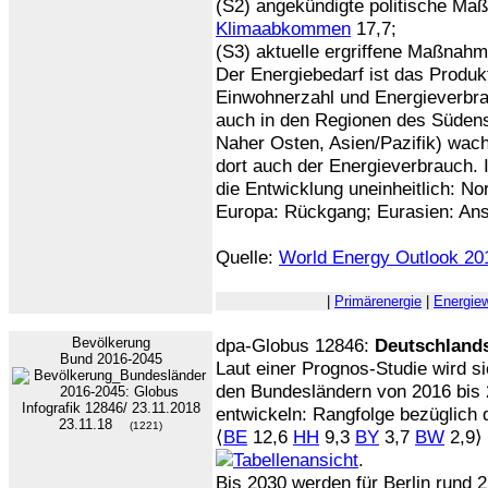
(S2) angekündigte politische M
Klimaabkommen
17,7;
(S3) aktuelle ergriffene Maßnahm
Der Energiebedarf ist das Produk
Einwohnerzahl und Energieverbra
auch in den Regionen des Südens 
Naher Osten, Asien/Pazifik) wach
dort auch der Energieverbrauch. 
die Entwicklung uneinheitlich: No
Europa: Rückgang; Eurasien: Ans
Quelle:
World Energy Outlook 20
|
Primärenergie
|
Energie
Bevölkerung
dpa-Globus 12846:
Deutschland
Bund 2016-2045
Laut einer Prognos-Studie wird s
den Bundesländern von 2016 bis 
entwickeln: Rangfolge bezüglich 
23.11.18
(1221)
⟨
BE
12,6
HH
9,3
BY
3,7
BW
2,9⟩ 
.
Bis 2030 werden für Berlin rund 