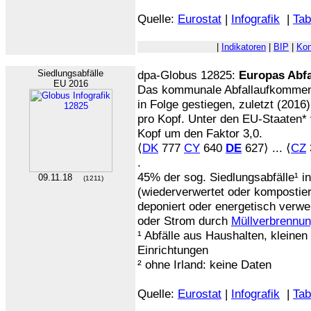
Quelle:
Eurostat
|
Infografik
|
Tab
|
Indikatoren
|
BIP
|
Kon
Siedlungsabfälle
dpa-Globus 12825:
Europas Abfa
EU 2016
Das kommunale Abfallaufkommen¹ 
in Folge gestiegen, zuletzt (2016
pro Kopf. Unter den EU-Staaten* 
Kopf um den Faktor 3,0.
⟨
DK
777
CY
640
DE
627⟩ ... ⟨
CZ
.
45% der sog. Siedlungsabfälle¹ i
09.11.18
(1211)
(wiederverwertet oder kompostiert
deponiert oder energetisch verw
oder Strom durch
Müllverbrennu
¹ Abfälle aus Haushalten, kleinen
Einrichtungen
² ohne Irland: keine Daten
Quelle:
Eurostat
|
Infografik
|
Tab