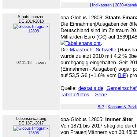
|
Indikatoren
|
2030-Agend
Staatsfinanzen
dpa-Globus 12808:
Staats-Finan
DE 2014-2018
Die Einnahmen|Ausgaben der öffe
Deutschland sind im Zeitraum 20
Milliarden Euro (
G
€) auf 1539|14
.
Die
Maastricht-Schwelle
(Haushal
wurde zuletzt 2010 mit 4,2 % übe
durchgängig eingehalten. Seit 20
02.11.18
(1201)
(Einnahmen - Ausgaben) sogar pos
auf 53,5 G€ (+1,6% vom
BIP
) pro
Quelle:
destatis.de
Gemeinschaf
Tabelle/Infos
|
Serie
|
BIP
|
Konsum & Produ
Lebenserwartung
dpa-Globus 12805:
Immer älter
DE 1871-2017
Von 1871 bis 2017 stieg die durc
von Frauen|Männern von 38,45|35