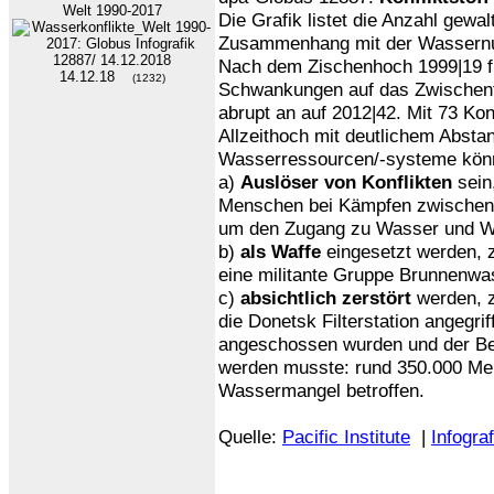
Welt 1990-2017
Die Grafik listet die Anzahl gewa
Zusammenhang mit der Wassernu
Nach dem Zischenhoch 1999|19 fi
14.12.18
(1232)
Schwankungen auf das Zwischenti
abrupt an auf 2012|42. Mit 73 Kon
Allzeithoch mit deutlichem Absta
Wasserressourcen/-systeme kön
a)
Auslöser von Konflikten
sein,
Menschen bei Kämpfen zwischen 
um den Zugang zu Wasser und W
b)
als Waffe
eingesetzt werden, z
eine militante Gruppe Brunnenwa
c)
absichtlich zerstört
werden, z
die Donetsk Filterstation angegrif
angeschossen wurden und der Betr
werden musste: rund 350.000 M
Wassermangel betroffen.
Quelle:
Pacific Institute
|
Infogra