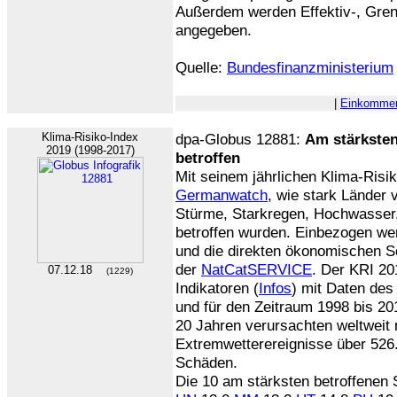
Außerdem werden Effektiv-, Gren
angegeben.
Quelle:
Bundesfinanzministerium
|
Einkommen
Klima-Risiko-Index
dpa-Globus 12881:
Am stärksten
2019 (1998-2017)
betroffen
Mit seinem jährlichen Klima-Risi
Germanwatch
, wie stark Länder 
Stürme, Starkregen, Hochwasser,
betroffen wurden. Einbezogen we
und die direkten ökonomischen Sc
der
NatCatSERVICE
. Der KRI 20
07.12.18
(1229)
Indikatoren (
Infos
) mit Daten des
und für den Zeitraum 1998 bis 201
20 Jahren verursachten weltweit 
Extremwetterereignisse über 526
Schäden.
Die 10 am stärksten betroffenen 