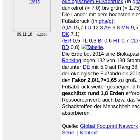
ökologischem Fußabdruck
(in
gh
dunkelrot (> 7,0) bis grün (< 1,75
Die Länder mit dem höchsten|nie
Fußabdruck (in
gha
/
c
):
⟨
QA
15,7
LU
12,3
AE
9,8
MN
9,5
DK
7,1⟩
09.11.18
(1205)
⟨
ER
0,5
TL
0,6
BI
0,6
HT
0,7
CD
BD
0,8⟩
.
Die Erde bot 2014 eine Biokapaz
Ranking
lagen 132 von 188 Staate
darunter
DE
mit 5,0 auf Rang 38.
der ökologische Fußabdruck 2014 
den
Fakor 2,8/1,7=1,65
zu groß. 
Fußabdruck weiter gestiegen, d.
geschätzt rund 1,8 Erden
erford
Ressourcenverbrauch bzw. das Vo
Schadstoffen der Menschheit nac
absorbieren.
Quelle:
Global Footprint Network
Serie
|
Kontext