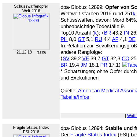
Schusswaffenopfer
dpa-Globus 12899:
Opfer von S
Welt 2016
Weltweit starben 2016 rund 251
k
Schusswaffen, davon: Mord 64%,
unbeabsichtige Todesfälle 9.
Top10 Anzahl (
k
): ⟨
BR
43,2
IN
26
PH
8,0
GT
5,1
RU
4,4
AF
4,1
DE
In Relation zur Bevölkerungsgrö
andere Rangfolge:
21.12.18
(1235)
⟨
SV
39,2
VE
39,7
GT
32,3
CO
25
BR
19,4
JM
18,1
PR
17,1⟩
* Schätzungen; ohne Opfer durch 
und Exekutionen
Quelle:
American Medical Associa
Tabelle/Infos
|
Waff
Fragile States Index
dpa-Globus 12894:
Stabile und f
FSI 2018
Der
Fragile States Index
(FSI) be