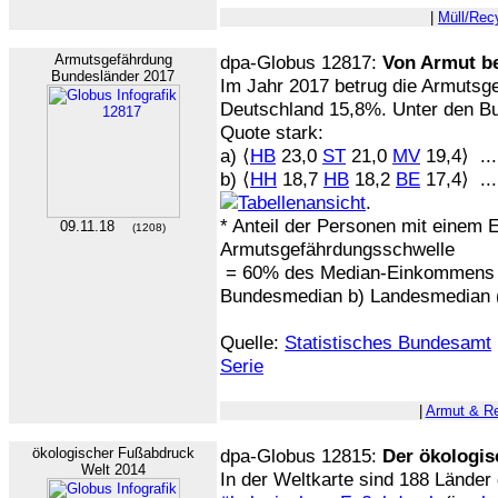
|
Müll/Rec
Armutsgefährdung
dpa-Globus 12817:
Von Armut b
Bundesländer 2017
Im Jahr 2017 betrug die Armutsg
Deutschland 15,8%. Unter den Bun
Quote stark:
a) ⟨
HB
23,0
ST
21,0
MV
19,4⟩ ..
b) ⟨
HH
18,7
HB
18,2
BE
17,4⟩ ..
.
* Anteil der Personen mit einem
09.11.18
(1208)
Armutsgefährdungsschwelle
= 60% des Median-Einkommens b
Bundesmedian b) Landesmedian (ni
Quelle:
Statistisches Bundesamt
Serie
|
Armut & R
ökologischer Fußabdruck
dpa-Globus 12815:
Der ökologis
Welt 2014
In der Weltkarte sind 188 Lände