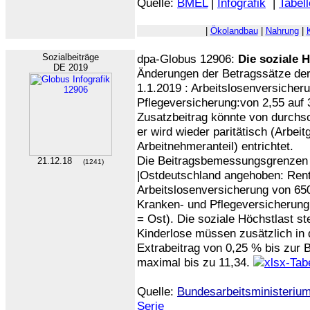
Quelle:
BMEL
|
Infografik
|
Tabell
|
Ökolandbau
|
Nahrung
|
Sozialbeiträge
dpa-Globus 12906:
Die soziale 
DE 2019
Änderungen der Betragssätze de
1.1.2019 : Arbeitslosenversicheru
Pflegeversicherung:von 2,55 auf
Zusatzbeitrag könnte von durchsch
er wird wieder paritätisch (Arbeit
Arbeitnehmeranteil) entrichtet.
Die Beitragsbemessungsgrenzen (
21.12.18
(1241)
|Ostdeutschland angehoben: Ren
Arbeitslosenversicherung von 65
Kranken- und Pflegeversicherung
= Ost). Die soziale Höchstlast st
Kinderlose müssen zusätzlich in 
Extrabeitrag von 0,25 % bis zur
maximal bis zu 11,34.
Quelle:
Bundesarbeitsministeriu
Serie