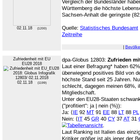
Vergleich der Bundesländer habe
Württemberg die höchste Lebense
Sachsen-Anhalt die geringste (82
Quelle:
Statistisches Bundesamt
02.11.18
(1200)
Zeitreihe
|
Bevölke
Zufriedenheit mit EU
dpa-Globus 12803:
Zufrieden mi
EU28 2018
Laut einer Befragung* haben 62%
überwiegend positives Bild von d
höchste Stand seit 25 Jahren. Nu
02.11.18
(1199)
schlecht, dagegen meinen 68%, ih
Mitgliedschaft.
Unter den EU28-Staaten schwank
("profitiert": ja | nein (%)):
Ja: ⟨
IE
92
MT
91
EE
88
LT
88
PL
Nein: ⟨
IT
45
GR
40
CY
37
AT
31
.
Laut Ranking ist Italien das einzi
Kritiker größer ist als jener der B