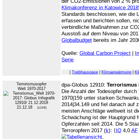
der CO2-Emissionen von 2 % prog
Klimakonferenz in Katowice 201
Standards beschlossen, wie die 
erfassen und berichten sollen, ni
verbindliche Maßnahmen zur CO2
Ausstoß auf dem Niveau von 201
Globalbudget
bereits im Jahr 203
Quelle:
Global Carbon Project
|
I
Serie
|
Treibhausgase
|
Klimaerwärmung
|
Kl
Terrorismusopfer
dpa-Globus 12910:
Terrorismus 
Welt 1970-2017
Die Anzahl der Todesopfer durch 
1970|159 unter starken Schwanku
2014|34.149 und fiel danach auf z
21.12.18
(1248)
meisten Anschläge weltweit ist d
Schwächung ist der Hauptgrund f
Opferzahlen seit 2014. Die 5 Sta
Terroropfern 2017 (
k
): ⟨
IQ
4,0
AF
.