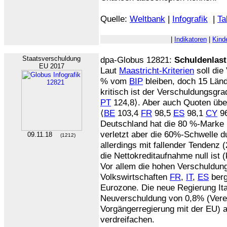
Quelle:
Weltbank
|
Infografik
|
Ta
|
Indikatoren
|
Kind
Staatsverschuldung
dpa-Globus 12821:
Schuldenlast
EU 2017
Laut
Maastricht-Kriterien
soll die
% vom
BIP
bleiben, doch 15 Länd
kritisch ist der Verschuldungsgra
PT
124,8⟩. Aber auch Quoten übe
⟨
BE
103,4
FR
98,5
ES
98,1
CY
9
Deutschland hat die 80 %-Marke n
verletzt aber die 60%-Schwelle d
09.11.18
(1212)
allerdings mit fallender Tendenz 
die Nettokreditaufnahme null ist
Vor allem die hohen Verschuldun
Volkswirtschaften
FR
,
IT
,
ES
berg
Eurozone. Die neue Regierung Ital
Neuverschuldung von 0,8% (Vere
Vorgängerregierung mit der EU)
verdreifachen.