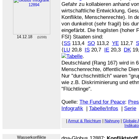
Gefahr zu kollabieren anhand von
wirtschaftliche Entwicklung, Ges
Konflikte, Menschenrechte). In de
von dunkelrot (sehr fragil) bis du
eingefärbt. Die fragilsten (hoher 
FSI) Staaten sind:
14.12.18
(1233)
⟨
SS
113,4
SO
113,2
YE
112,7
⟨
LU
20,8
IS
20,7
IE
20,3
DK
19
.
Deutschland (Rang 167) wird in 6
Menschenrechte, öffentliche Diens
Nur "durchschnittlich" waren "g
wie z.B. Diskriminierung und eth
"Flüchtlinge".
Quelle:
The Fund for Peace
:
Pres
Infografik
|
Tabelle/Infos
|
Serie
|
Armut & Reichtum
|
Nahrung
|
Globale 
Indikato
Wasserkonflikte
dpa-Globus 12887:
Konfliktstof