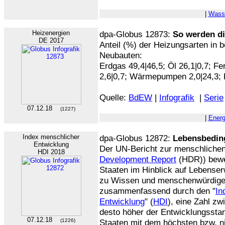
|
Wass
Heizenergien
dpa-Globus 12873:
So werden d
DE 2017
Anteil (%) der Heizungsarten in
Neubauten:
Erdgas 49,4|46,5; Öl 26,1|0,7; F
2,6|0,7; Wärmepumpen 2,0|24,3; Ho
Quelle:
BdEW
|
Infografik
|
Serie
07.12.18
(1227)
|
Energ
Index menschlicher
dpa-Globus 12872:
Lebensbedin
Entwicklung
Der UN-Bericht zur menschlichen
HDI 2018
Development Report
(HDR)) bewer
Staaten im Hinblick auf Lebense
zu Wissen und menschenwürdig
zusammenfassend durch den "
In
Entwicklung
" (
HDI
), eine Zahl zw
desto höher der Entwicklungsstand
07.12.18
(1226)
Staaten mit dem höchsten bzw. n