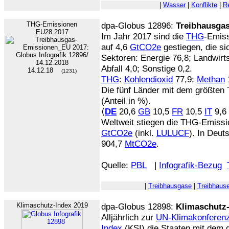
|
Wasser
|
Konflikte
|
R
THG-Emissionen
dpa-Globus 12896:
Treibhausgas
EU28 2017
Im Jahr 2017 sind die
THG
-Emis
auf 4,6
GtCO2e
gestiegen, die sic
Sektoren: Energie 76,8; Landwirts
Abfall 4,0; Sonstige 0,2.
14.12.18
(1231)
THG
:
Kohlendioxid
77,9;
Methan
Die fünf Länder mit dem größten
(Anteil in %).
⟨
DE
20,6
GB
10,5
FR
10,5
IT
9,6
Weltweit stiegen die THG-Emissi
GtCO2e
(inkl.
LULUCF
). In Deut
904,7
MtCO2e
.
Quelle:
PBL
|
Infografik-Bezug
|
Treibhausgase
|
Treibhause
Klimaschutz-Index 2019
dpa-Globus 12898:
Klimaschutz-
Alljährlich zur
UN-Klimakonferen
Index
(KSI) die Staaten mit dem 