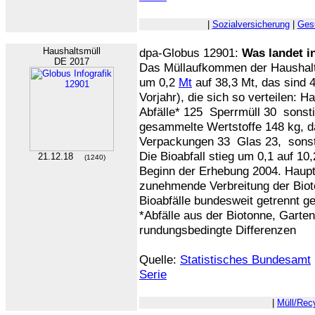
|
Sozialversicherung
|
Ges
Haushaltsmüll
dpa-Globus 12901:
Was landet i
DE 2017
Das Müllaufkommen der Haushalt
um 0,2
Mt
auf 38,3 Mt, das sind
Vorjahr), die sich so verteilen: 
Abfälle* 125 Sperrmüll 30 sonstig
gesammelte Wertstoffe 148 kg, d
Verpackungen 33 Glas 23, sons
Die Bioabfall stieg um 0,1 auf 10
21.12.18
(1240)
Beginn der Erhebung 2004. Hauptg
zunehmende Verbreitung der Bio
Bioabfälle bundesweit getrennt 
*Abfälle aus der Biotonne, Garte
rundungsbedingte Differenzen
Quelle:
Statistisches Bundesamt
Serie
|
Müll/Rec