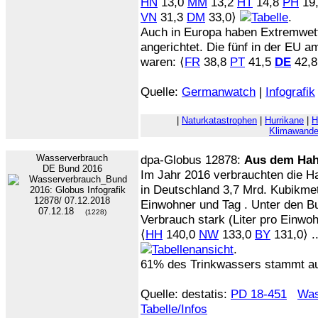
HN
13,0
MM
13,2
HT
14,8
PH
19
VN
31,3
DM
33,0⟩
.
Auch in Europa haben Extremwet
angerichtet. Die fünf in der EU a
waren: ⟨
FR
38,8
PT
41,5
DE
42,
Quelle:
Germanwatch
|
Infografik
|
Naturkatastrophen
|
Hurrikane
|
H
Klimawande
Wasserverbrauch
dpa-Globus 12878:
Aus dem Ha
DE Bund 2016
Im Jahr 2016 verbrauchten die H
in Deutschland 3,7 Mrd. Kubikmet
Einwohner und Tag . Unter den Bu
07.12.18
(1228)
Verbrauch stark (Liter pro Einwo
⟨
HH
140,0
NW
133,0
BY
131,0⟩ ..
.
61% des Trinkwassers stammt a
Quelle: destatis:
PD 18-451
Was
Tabelle/Infos