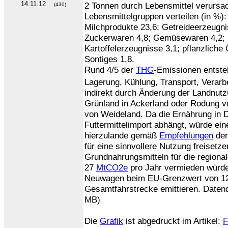
14.11.12
2 Tonnen durch Lebensmittel verursacht
(430)
Lebensmittelgruppen verteilen (in %):
Milchprodukte 23,6; Getreideerzeugni
Zuckerwaren 4,8; Gemüsewaren 4,2; 
Kartoffelerzeugnisse 3,1; pflanzliche 
Sontiges 1,8.
Rund 4/5 der
THG
-Emissionen entste
Lagerung, Kühlung, Transport, Verarbe
indirekt durch Änderung der Landnut
Grünland in Ackerland oder Rodung 
von Weideland. Da die Ernährung in 
Futtermittelimport abhängt, würde ei
hierzulande gemäß
Empfehlungen
de
für eine sinnvollere Nutzung freisetz
Grundnahrungsmitteln für die regiona
27
MtCO2e
pro Jahr vermieden würden
Neuwagen beim EU-Grenzwert von 1
Gesamtfahrstrecke emittieren. Daten
MB)
Die
Grafik
ist abgedruckt im Artikel:
F