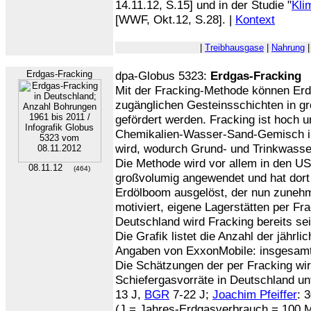
14.11.12, S.15] und in der Studie "
Kli
[WWF, Okt.12, S.28]. |
Kontext
|
Treibhausgase
|
Nahrung
Erdgas-Fracking
dpa-Globus 5323:
Erdgas-Fracking
Mit der Fracking-Methode können E
zugänglichen Gesteinsschichten in gr
gefördert werden. Fracking ist hoch um
Chemikalien-Wasser-Sand-Gemisch in
wird, wodurch Grund- und Trinkwasse
Die Methode wird vor allem in den US
08.11.12
(464)
großvolumig angewendet und hat dort
Erdölboom ausgelöst, der nun zuneh
motiviert, eigene Lagerstätten per Fra
Deutschland wird Fracking bereits seit
Die Grafik listet die Anzahl der jährl
Angaben von ExxonMobile: insgesamt
Die Schätzungen der per Fracking wir
Schiefergasvorräte in Deutschland un
13 J,
BGR
7-22 J;
Joachim Pfeiffer
: 
(J = Jahres-Erdgasverbrauch = 100 M