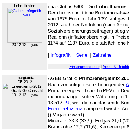
Lohn-Illusion
dpa-Globus 5400:
Die Lohn-Illusion
Der durchschnittliche Bruttomonatsve
von 1675 Euro im Jahr 1991 auf gesc
2012; auch der Nettolohn (nach Abzu
Sozialversicherungsbeiträgen) stieg 
Reallohn (inflationsbereinigt, in Pre
1174 auf 1137 Euro, die tatsächliche 
20.12.12
(443)
|
Infografik
|
Serie
|
Zeitreihe
|
Einkommensteuer
|
Armut & Reich
Energiemix
AGEB-Grafik:
Primärenergiemix 20
DE 2012
Nach vorläufigen Berechnungen der
Primärenergieverbrauch (PEV) in Deu
19.12.12
(446)
mehrmonatiger kühler Witterung im 1. 
13.512
PJ
, weil die nachlassende Ko
Energieeffizienz
dämpfend wirkte. Ante
() Vorjahreswert):
Mineralöl 33,3 (33,9); Erdgas 21,0 (20
Braunkohle 12,2 (11,6); Kernenergie 8