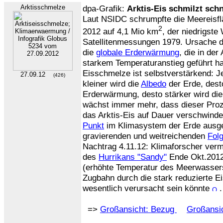
Arktisschmelze
dpa-Grafik:
Arktis-Eis schmilzt schn
Laut NSIDC schrumpfte die Meereisf
2
2012 auf 4,1 Mio km
, der niedrigste
Satellitenmessungen 1979. Ursache d
die
globale Erderwärmung
, die in de
starkem Temperaturanstieg geführt ha
Eisschmelze ist selbstverstärkend: J
27.09.12
(426)
kleiner wird die
Albedo
der Erde, dest
Erderwärmung, desto stärker wird di
wächst immer mehr, dass dieser Proze
das Arktis-Eis auf Dauer verschwinde
Punkt
im Klimasystem der Erde ausgel
gravierenden und weitreichenden
Fol
Nachtrag 4.11.12: Klimaforscher ver
des
Hurrikans "Sandy"
Ende Okt.2012
(erhöhte Temperatur des Meerwasser
Zugbahn durch die stark reduzierte Eis
wesentlich verursacht sein könnte
.
=>
Großansicht: Bezug
Großansic