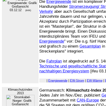
Die
Energiewende
ist ein komplexer P
Handlungsfelder
Stromerzeugung/ St
03.12.12
(444)
Verkehr
aber auch Gesellschaft umfa
Jahrzehnte dauern und nur gelingen, 
Akzeptanz durch Partizipation erreich
ist ein "Masterplan", der Struktur in 
Energiewende bringt. Einen Diskussio
interdisziplinäres Team von IFEU und
Energiewende
" vor: Die o.g. fünf Ha
und grafisch zu einem
Gesamtplan
in
Streckenplans" integriert.
Die
Fahrplan
ist abgedruckt auf S. 1
Technische und gesellschaftliche St
nachhaltigen Energiesystem
[ifeu 03.
|
Energiewende
|
EW-Strom
|
EW-Wärme
|
Klimaschutzindex
Germanwatch:
Klimaschutz-Index 2
2013
Jedes Jahr im Nov./Dez. publiziert
Ge
Zusammenarbeit mit
CAN-Europe
de
die 58 Staaten mit dem größten CO2