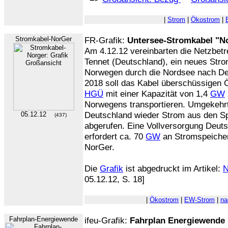
|
Strom
|
Ökostrom
|
Stromkabel-NorGer
FR-Grafik:
Untersee-Stromkabel "N
Am 4.12.12 vereinbarten die Netzbetr
Tennet (Deutschland), ein neues Str
Norwegen durch die Nordsee nach De
2018 soll das Kabel überschüssigen 
HGÜ
mit einer Kapazität von 1,4
GW
Norwegens transportieren. Umgekehrt
Deutschland wieder Strom aus den S
05.12.12
(437)
abgerufen. Eine Vollversorgung Deut
erfordert ca. 70
GW
an Stromspeicher
NorGer.
Die
Grafik
ist abgedruckt im Artikel:
N
05.12.12, S. 18]
|
Ökostrom
|
EW-Strom
|
na
Fahrplan-Energiewende
ifeu-Grafik:
Fahrplan Energiewende