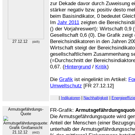
zur Dekade davor durch Zuweisung ei
stärker negativ bzw. positiv desto me
beim Basisindikator, 0 bedeutet Gleic
Im
Jahr 2011
zeigten die Bereichsindik
() der Vorjahreswert): Wirtschaft 0,9 
Gesellschaft 0,6 (0). Die Grafik zeigt
Bereichsindikatoren in den Jahren 20
27.12.12
(445)
Wirtschaft steigt der Bereichsindikat
gesellschaftlichem Zusammenhang se
(=Durchschnitt der Bereichsindiaktore
0,67. (
Hintergrund
/
Kritik
)
Die
Grafik
ist eingelinkt im Artikel:
For
Umweltschutz
[FR 27.12.12]
|
Indikatoren
|
Nachhaltigkeit
|
Energieeffizi
Armutsgefährdungs-
FR-Grafik:
Armutsgefährdungsquote
Quote
Die Armutsgefährdungsquote wird gem
Anteil der Menschen (einer Bezugsg
unterhalb der Armutsgefährdungsschwel
21.12.12
(442)