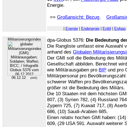
Energie.
=>
Großansicht: Bezug
Großansic
|
Energie
|
Endenergie
|
Erdöl
|
Erdgas
Militarisierungsindex
dpa-Globus 5376:
Die Bedeutung des
Die Rangliste umfasst eine Auswahl v
anhand des
Globalen Militarisierungs
Der GMI soll die Bedeutung des Militä
Gesellschaft abbilden. Berechnet wi
wie Militärausgaben pro
BIP
und pro 
Militärpersonal pro Bevölkerungszahl 
06.12.12
(440)
schwerer Waffen pro Bevölkerungszahl
größer ist die Bedeutung des Miliärs.
Die 10 Staaten mit dem höchsten GMI:
807, (3) Syrien 782, (4) Russland 764
Zypern 725, (7) Kuwait 717, (8) Aser
686, (10) Saudi-Arabien 685.
Einen relativ hochen GMI haben: (14)
609, (29 USA 591. Auswahl weiterer S