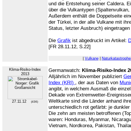
und die Entstehung seiner Caldera. Ei
über die Vulkantypen (Spaltenvulkan, 
Außerdem enthält die Doppelseite ei
der Türkei, in der alle Vulkane mit i
Status, letzter Ausbruch) eingetragen 
Die
Grafik
ist abgedruckt im Artikel:
D
[FR 28.11.12, S.22]
|
Vulkane
|
Naturkatastrophe
Klima-Risiko-Index
Germanwatch:
Klima-Risiko-Index 2
2013
Alljährlich im November publiziert
Ge
Index (KRI)
, der aus Daten von
Muni
angibt, in welchem Ausmaß die einzel
Dekade von Extremwetter-Ereignissen 
Weltkarte sind die Länder anhand ihr
27.11.12
(436)
unterschiedlich rot gefärbt: je dunkle
Die zehn am meisten betroffenen (To
waren: Honduras, Myanmar, Nicaragua
Vietnam, Nordkorea, Pakistan, Thaila