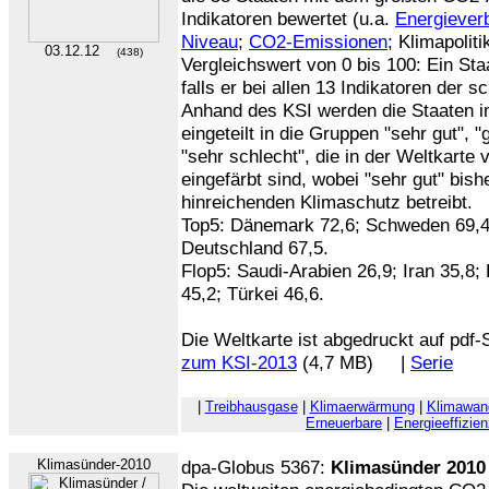
Indikatoren bewertet (u.a.
Energiever
Niveau
;
CO2-Emissionen
; Klimapoliti
03.12.12
(438)
Vergleichswert von 0 bis 100: Ein Sta
falls er bei allen 13 Indikatoren der s
Anhand des KSI werden die Staaten i
eingeteilt in die Gruppen "sehr gut", "
"sehr schlecht", die in der Weltkarte 
eingefärbt sind, wobei "sehr gut" bish
hinreichenden Klimaschutz betreibt.
Top5: Dänemark 72,6; Schweden 69,4;
Deutschland 67,5.
Flop5: Saudi-Arabien 26,9; Iran 35,8
45,2; Türkei 46,6.
Die Weltkarte ist abgedruckt auf pdf-
zum KSI-2013
(4,7 MB) |
Serie
|
Treibhausgase
|
Klimaerwärmung
|
Klimawan
Erneuerbare
|
Energieeffizie
Klimasünder-2010
dpa-Globus 5367:
Klimasünder 2010