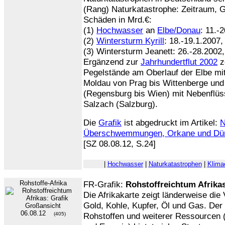
(Rang) Naturkatastrophe: Zeitraum, 
Schäden in Mrd.€:
(1)
Hochwasser
an
Elbe/Donau
: 11.-
(2)
Wintersturm Kyrill
: 18.-19.1.2007
(3) Wintersturm Jeanett: 26.-28.2002, 
Ergänzend zur
Jahrhundertflut 2002
z
Pegelstände am Oberlauf der Elbe mi
Moldau von Prag bis Wittenberge und
(Regensburg bis Wien) mit Nebenflü
Salzach (Salzburg).
Die
Grafik
ist abgedruckt im Artikel:
N
Überschwemmungen, Orkane und Dürre
[SZ 08.08.12, S.24]
|
Hochwasser
|
Naturkatastrophen
|
Klima
Rohstoffe-Afrika
FR-Grafik:
Rohstoffreichtum Afrika
Die Afrikakarte zeigt länderweise di
Gold, Kohle, Kupfer, Öl und Gas. De
06.08.12
(405)
Rohstoffen und weiterer Ressourcen 