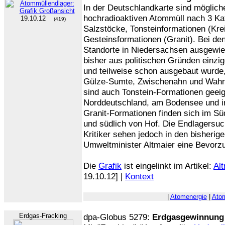
In der Deutschlandkarte sind möglich
hochradioaktiven Atommüll nach 3 Kat
19.10.12
(419)
Salzstöcke, Tonsteinformationen (Kreid
Gesteinsformationen (Granit). Bei de
Standorte in Niedersachsen ausgewie
bisher aus politischen Gründen einzi
und teilweise schon ausgebaut wurd
Gülze-Sumte, Zwischenahn und Wahn
sind auch Tonstein-Formationen geei
Norddeutschland, am Bodensee und in
Granit-Formationen finden sich im S
und südlich von Hof. Die Endlagersuch
Kritiker sehen jedoch in den bisheri
Umweltminister Altmaier eine Bevorz
Die
Grafik
ist eingelinkt im Artikel:
Alt
19.10.12] |
Kontext
|
Atomenergie
|
Ato
Erdgas-Fracking
dpa-Globus 5279:
Erdgasgewinnung 