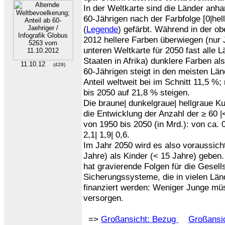
In der Weltkarte sind die Länder anhan
60-Jährigen nach der Farbfolge [0|hell
(
Legende
) gefärbt. Während in der ob
2012 hellere Farben überwiegen (nur 
unteren Weltkarte für 2050 fast alle 
Staaten in Afrika) dunklere Farben als
11.10.12
(429)
60-Jährigen steigt in den meisten Länd
Anteil weltweit bei im Schnitt 11,5 %
bis 2050 auf 21,8 % steigen.
Die braune| dunkelgraue| hellgraue K
die Entwicklung der Anzahl der ≥ 60 |
von 1950 bis 2050 (in Mrd.): von ca. 0,
2,1| 1,9| 0,6.
Im Jahr 2050 wird es also voraussich
Jahre) als Kinder (< 15 Jahre) geben.
hat gravierende Folgen für die Gesells
Sicherungssysteme, die in vielen Lä
finanziert werden: Weniger Junge m
versorgen.
=>
Großansicht: Bezug
Großansic