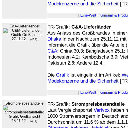
Modekonzerne und die Sicherheit
[FR 
|
Eine-Welt
|
Konsum & Produk
C&A-Lieferlaender
FR-Grafik:
C&A-Lieferländer
Aus Anlass des Großbrandes in einer 
Dhaka
in der Nacht zum 25.11.12 mit
27.11.12
(432)
informiert die Grafik über die Anteile 
C&A
: China 30,3; Bangladesch 25,1; I
Indonesien 4,2; Kambodscha 3,9; Viet
Pakistan 2,6; Andere 12,4.
Die
Grafik
ist eingelinkt im Artikel:
Wen
Modekonzerne und die Sicherheit
[FR 
|
Eine-Welt
|
Konsum & Produk
Strompreisbestandteile
FR-Grafik:
Strompreisbestandteile
Laut Vergleichsportal
Verivox
haben m
1000 Stromversorgern in Deutschlan
15.11.12
Durchschnitt um 11,6 % ab dem 1.1.1
(431)