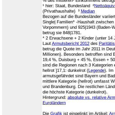
% des mittleren³ Einkommens beträgt
¹
hier: Staat, Bundesland ²
Nettoäqui
(Privathaushalte) ³
Median
Bezogen auf die Bundesländer variiert
Single| Familien*
-Haushalt zwischen
Vorpommern) und 925|1943 (Baden-Wü
betrug sie 848|1781.
* 2 Erwachsene + 2 Kinder (unter 14 
Laut
Armutsbericht 2012
des
Parität
betrug die Quote im Jahr 2011 in Deu
Millionen). Besonders betroffen sind 
19,4 %, Duisburg + 45 %, Essen + 50
sind die Regionen nach 3 Kategorien e
hellrot ]17,1: dunkelrot (
Legende
). Im
armutsgefährdet sind Bayern und Bad
mittlere Kategorie (hellrot) umfasst 
und Brandenburg. Die restlichen Länd
die höchste Kategorie (dunkelrot).
Hintergrund:
absolute vs. relative Ar
Euroländern
Die
Grafik
ist eingelinkt im Artikel:
Arm