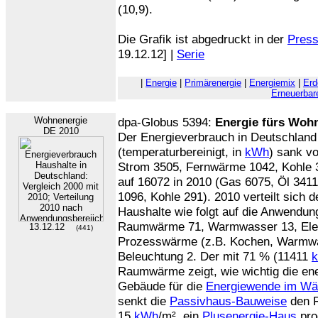
(10,9).
Die Grafik ist abgedruckt in der
Press
19.12.12] |
Serie
|
Energie
|
Primärenergie
|
Energiemix
|
Erd
Erneuerbar
Wohnenergie
dpa-Globus 5394:
Energie fürs Woh
DE 2010
Der Energieverbrauch in Deutschland
(temperaturbereinigt, in
kWh
) sank v
Strom 3505, Fernwärme 1042, Kohle 
auf 16072 in 2010 (Gas 6075, Öl 341
1096, Kohle 291). 2010 verteilt sich 
Haushalte wie folgt auf die Anwendun
Raumwärme 71, Warmwasser 13, Elekt
13.12.12
(441)
Prozesswärme (z.B. Kochen, Warmwas
Beleuchtung 2. Der mit 71 % (11411
Raumwärme zeigt, wie wichtig die en
Gebäude für die
Energiewende im Wä
senkt die
Passivhaus-Bauweise
den R
15
kWh
/m², ein
Plusenergie-Haus
pro