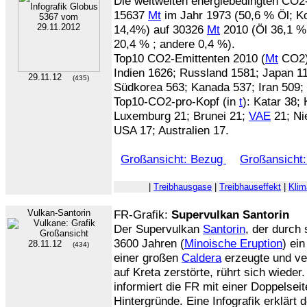
Die weltweiten energiebedingten CO2
15637
Mt
im Jahr 1973 (50,6 % Öl; Ko
14,4%) auf 30326
Mt
2010 (Öl 36,1 %;
20,4 % ; andere 0,4 %).
Top10 CO2-Emittenten 2010 (
Mt
CO2)
Indien 1626; Russland 1581; Japan 1
29.11.12
(435)
Südkorea 563; Kanada 537; Iran 509; 
Top10-CO2-pro-Kopf (in
t
): Katar 38;
Luxemburg 21; Brunei 21;
VAE
21; Nie
USA 17; Australien 17.
Großansicht: Bezug
Großansicht:
|
Treibhausgase
|
Treibhauseffekt
|
Kli
Vulkan-Santorin
FR-Grafik:
Supervulkan Santorin
Der Supervulkan
Santorin
, der durch
3600 Jahren (
Minoische Eruption
) ei
28.11.12
(434)
einer großen
Caldera
erzeugte und ver
auf Kreta zerstörte, rührt sich wieder
informiert die FR mit einer Doppelseit
Hintergründe. Eine Infografik erklärt