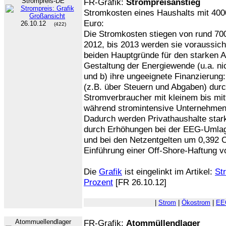
Strompreis-DE
FR-Grafik:
Strompreisanstieg
Stromkosten eines Haushalts mit 40
Euro:
26.10.12
(422)
Die Stromkosten stiegen von rund 700
2012, bis 2013 werden sie voraussicht
beiden Hauptgründe für den starken An
Gestaltung der Energiewende (u.a. nic
und b) ihre ungeeignete Finanzierung:
(z.B. über Steuern und Abgaben) dur
Stromverbraucher mit kleinem bis mi
während stromintensive Unternehmen 
Dadurch werden Privathaushalte stark
durch Erhöhungen bei der EEG-Umlage
und bei den Netzentgelten um 0,392 C
Einführung einer Off-Shore-Haftung vo
Die
Grafik
ist eingelinkt im Artikel:
St
Prozent
[FR 26.10.12]
|
Strom
|
Ökostrom
|
EE
Atommuellendlager
FR-Grafik:
Atommüllendlager