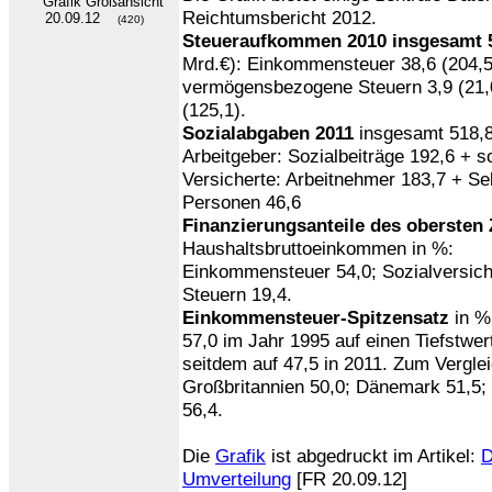
Reichtumsbericht 2012.
20.09.12
(420)
Steueraufkommen 2010 insgesamt 
Mrd.€): Einkommensteuer 38,6 (204,5
vermögensbezogene Steuern 3,9 (21,0
(125,1).
Sozialabgaben 2011
insgesamt 518,8 
Arbeitgeber: Sozialbeiträge 192,6 + s
Versicherte: Arbeitnehmer 183,7 + Se
Personen 46,6
Finanzierungsanteile des obersten 
Haushaltsbruttoeinkommen in %:
Einkommensteuer 54,0; Sozialversiche
Steuern 19,4.
Einkommensteuer-Spitzensatz
in %
57,0 im Jahr 1995 auf einen Tiefstwer
seitdem auf 47,5 in 2011. Zum Verglei
Großbritannien 50,0; Dänemark 51,5;
56,4.
Die
Grafik
ist abgedruckt im Artikel:
D
Umverteilung
[FR 20.09.12]