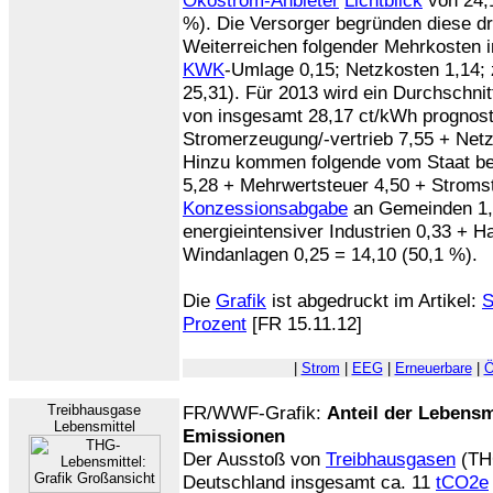
Ökostrom-Anbieter
Lichtblick
von 24,1
%). Die Versorger begründen diese d
Weiterreichen folgender Mehrkosten 
KWK
-Umlage 0,15; Netzkosten 1,14
25,31). Für 2013 wird ein Durchschnit
von insgesamt 28,17 ct/kWh prognostizi
Stromerzeugung/-vertrieb 7,55 + Netz
Hinzu kommen folgende vom Staat b
5,28 + Mehrwertsteuer 4,50 + Stroms
Konzessionsabgabe
an Gemeinden 1,
energieintensiver Industrien 0,33 + Ha
Windanlagen 0,25 = 14,10 (50,1 %).
Die
Grafik
ist abgedruckt im Artikel:
S
Prozent
[FR 15.11.12]
|
Strom
|
EEG
|
Erneuerbare
|
Ö
Treibhausgase
FR/WWF-Grafik:
Anteil der Lebensm
Lebensmittel
Emissionen
Der Ausstoß von
Treibhausgasen
(THG
Deutschland insgesamt ca. 11
tCO2e