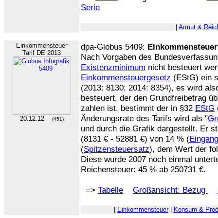
Serie
|
Armut & Reic
Einkommensteuer
dpa-Globus 5409:
Einkommensteuerta
Tarif DE 2013
Nach Vorgaben des Bundesverfassung
Existenzminimum
nicht besteuert wer
Einkommensteuergesetz
(EStG) ein 
(2013: 8130; 2014: 8354), es wird al
besteuert, der den Grundfreibetrag üb
zahlen ist, bestimmt der in §32
EStG
Änderungsrate des Tarifs wird als "
Gr
20.12.12
(451)
und durch die Grafik dargestellt. Er s
(8131 € - 52881 €) von 14 % (
Eingang
(
Spitzensteuersatz
), dem Wert der fo
Diese wurde 2007 noch einmal untertei
Reichensteuer: 45 % ab 250731 €.
=>
Tabelle
Großansicht: Bezug
|
Einkommensteuer
|
Konsum & Prod