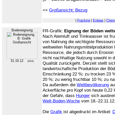
=>
Großansicht: Bezug
|
Fracking
|
Erdgas
|
Chemi
Bodeneignung
FR-Grafik:
Eignung der Böden weltw
Nach Atemluft und Trinkwasser ist f
von Nahrung die wichtigste Ressourc
weltweiten Nahrungsmittelproduktion 
Ressource, die jedoch durch Erosio
nicht nachhaltige Nutzung sowohl in d
31.10.12
(424)
Qualität zurückgeht. Derzeit stellt sic
landwirtschafliche Produktion der Böd
Einschränkung 22 %; zu trocken 23 %, 
20 %; zu wenig fruchtbar 10 %; zu n
Da außerdem die
Weltbevölkerung
auf
Ackerfläche pro Kopf von heute 0,22 
der Gefahr, dass
Hunger
sich ausbrei
Welt-Boden-Woche
vom 18.-22.11.12
Die
Grafik
ist abgedruckt im Artikel:
D