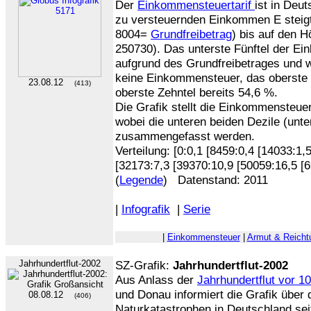
Der
Einkommensteuertarif
ist in Deu
zu versteuernden Einkommen E steigt
8004=
Grundfreibetrag
) bis auf den 
250730). Das unterste Fünftel der E
aufgrund des Grundfreibetrages und w
keine Einkommensteuer, das oberste 
23.08.12
(413)
oberste Zehntel bereits 54,6 %.
Die Grafik stellt die Einkommensteuer
wobei die unteren beiden Dezile (unte
zusammengefasst werden.
Verteilung: [0:0,1 [8459:0,4 [14033:1,
[32173:7,3 [39370:10,9 [50059:16,5 [
(
Legende
) Datenstand: 2011
|
Infografik
|
Serie
|
Einkommensteuer
|
Armut & Reich
Jahrhundertflut-2002
SZ-Grafik:
Jahrhundertflut-2002
Aus Anlass der
Jahrhundertflut vor 1
und Donau informiert die Grafik über d
08.08.12
(406)
Naturkatastrophen in Deutschland sei