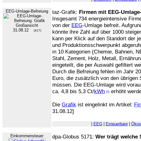
EEG-Umlage-Befreiung
taz-Grafik:
Firmen mit EEG-Umlage-
Insgesamt 734 energieintensive Firme
von der
EEG
-Umlage befreit. Aufgrun
31.08.12
(417)
könnte ihre Zahl auf über 1000 steige
kann per Klick auf den Standort der j
und Produktionsschwerpunkt abgerufe
in 10 Kategorien (Chemie, Bahnen, NE
Stahl, Zement, Holz, Metall, Ernährun
eingeteilt, die per Auswahl gefiltert 
Durch die Befreiung fehlen im Jahr 20
Euro, die zusätzlich von den übrige
müssen. Die EEG-Umlage wird vorauss
ca. 4,8 bis 5,3 Ct/
kWh
erhöht werde
Die
Grafik
ist eingelinkt im Artikel:
Fi
31.08.12]
|
EEG
|
Erneuerbare
|
Ökos
Einkommensteuer
dpa-Globus 5171:
Wer trägt welche 