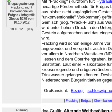
Mit "Fracking" (Kurzform für:
Hydraul
neuartige Fördermethode für Erdgas b
aus bisher nicht zugänglichen Gestei
"unkonventionelle" Vorkommen) geför
Gemisch (sog. "Frack-Fluid") aus Wa
wird unter hohem Druck in den Unter
18.10.12
(425)
Gestein aufgebrochen und das einge
wird.
Fracking wird schon einige Jahre vor
angewendet und verspricht auch in D
vor allem in Nordrhein-Westfalen (N
Hessen und dem Oberrheingraben, ist
umstritten. Laut einer Risikostudie f
krebserregende und erbgutverändernde
Trinkwasser gelangen könnten. Desh
Niedersachsen Bürgerinitiativen gegen
Großansicht:
Bezug
schleswig-ho
|
Fracking
|
Erdgas
|
Chemikalien
Alterung
dpa-Grafik:
Alternde Weltbevölkeru