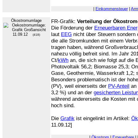
|
Einkommensteuer
|
Arm
Ökostromumlage
FR-Grafik:
Verteilung der Ökostro
Die Förderung der
Erneuerbaren Ener
laut
EEG
nicht über Steuern sondern 
11.09.12
(418)
die alle Stromkunden mit einem Verb
tragen haben, während Großverbrauche
nahezu völlig befreit sind. Im Jahr 20
Ct/
kWh
an, die sich wie folgt auf die 
Photovoltaik 56,2; Biomasse 25,3; On
Gase, Geothermie, Wasserkraft 1,2; s
Besonders problematisch ist der hohe
(PV), weil einerseits der
PV-Anteil
an
3,2 %) und an der
gesicherten Leistu
während andererseits die Kosten mit
hoch sind.
Die
Grafik
ist eingelinkt im Artikel:
Ök
11.09.12]
|
Ökostrom
|
Erneuerbare
|