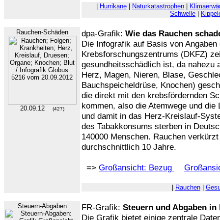
|
Hurrikane
|
Naturkatastrophen
|
Klimaerwä
Schwelle
|
Kippe
Rauchen-Schäden
dpa-Grafik:
Wie das Rauchen schad
Die Infografik auf Basis von Angabe
Krebsforschungszentrums (DKFZ) zei
gesundheitsschädlich ist, da nahezu a
Herz, Magen, Nieren, Blase, Geschle
Bauchspeicheldrüse, Knochen) geschä
die direkt mit den krebsfördernden Sc
kommen, also die Atemwege und die L
20.09.12
(427)
und damit in das Herz-Kreislauf-Sys
des Tabakkonsums sterben in Deutsch
140000 Menschen. Rauchen verkürzt
durchschnittlich 10 Jahre.
=>
Großansicht: Bezug
Großansic
|
Rauchen
|
Gesu
Steuern-Abgaben
FR-Grafik:
Steuern und Abgaben in
Die Grafik bietet einige zentrale Da