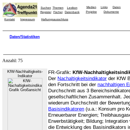
Medien
Links
Daten
Suchen
Themen
Lexikon
Projekte
Dokumente
Register
Fächer
Datenbank
Kontakt
Impressum
Haftungsausschluss
Daten/Statistiken
Anzahl: 75
KfW-Nachhaltigkeits-
FR-Grafik:
KfW-Nachhaltigkeitsindi
Indikator
Der
Nachaltigkeitsindikator
der KfW B
den Fortschritt bei der
nachhaltigen E
Durchschnitt aus 3 Bereichsindikator
gesellschaftlichen Zusammenhalt. Jed
wiederum Durchschnitt der Bewertun
Basisindikatoren
(u.a.: Konsum pro Kop
Erneuerbarer Energien; Treibhausgase;
Erwerbstätigkeit; Bildung; Integratio
die Entwicklung des Basisindikators 