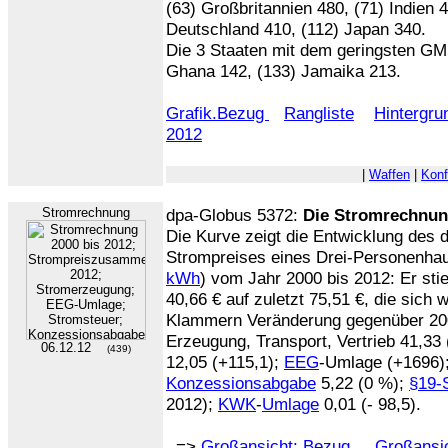
(63) Großbritannien 480, (71) Indien 4
Deutschland 410, (112) Japan 340.
Die 3 Staaten mit dem geringsten GMI
Ghana 142, (133) Jamaika 213.
Grafik.Bezug
Rangliste
Hintergru
2012
|
Waffen
|
Konf
Stromrechnung
dpa-Globus 5372:
Die Stromrechnu
Die Kurve zeigt die Entwicklung des 
Strompreises eines Drei-Personenha
kWh
) vom Jahr 2000 bis 2012: Er stie
40,66 € auf zuletzt 75,51 €, die sich wi
Klammern Veränderung gegenüber 200
Erzeugung, Transport, Vertrieb 41,33
06.12.12
(439)
12,05 (+115,1);
EEG
-Umlage (+1696)
Konzessionsabgabe
5,22 (0 %);
§19-
2012);
KWK
-
Umlage
0,01 (- 98,5).
=>
Großansicht: Bezug
Großansic