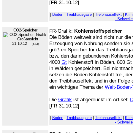
[FR 31.10.12]
|
Boden
|
Treibhausgase
|
Treibhauseffekt
|
Kli
- Schwelle
CO2-Speicher
FR-Grafik:
Kohlenstoffspeicher
Die Böden weltweit sind nicht nur die
Erzeugung von Nahrung sondern sie s
31.10.12
(423)
größten Speicher für das Treibhausga
bzw. den darin gebundenen Kohlenstoff
4000
Gt
Kohlenstoff in Böden, 800 Gt
in Wäldern gespeichert. Bei nichtnach
setzen die Böden Kohlenstoff frei, d
den Treibhauseffekt und in der Folge
ein wichtiges Thema der
Welt-Boden
Die
Grafik
ist abgedruckt im Artikel:
D
[FR 31.10.12]
|
Boden
|
Treibhausgase
|
Treibhauseffekt
|
Kli
- Schwelle