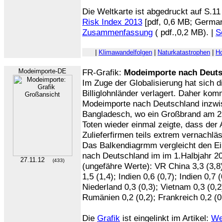
Die Weltkarte ist abgedruckt auf S.11
Risk Index 2013
[pdf, 0,6 MB; German
Zusammenfassung
( pdf.,0,2 MB). |
S
|
Klimawandelfolgen
|
Naturkatastrophen
|
H
Modeimporte-DE
FR-Grafik:
Modeimporte nach Deuts
Im Zuge der Globalisierung hat sich di
Billiglohnländer verlagert. Daher komm
Modeimporte nach Deutschland inzwi
Bangladesch, wo ein Großbrand am 2
Toten wieder einmal zeigte, dass der 
Zulieferfirmen teils extrem vernachläs
Das Balkendiagrmm vergleicht den E
nach Deutschland im im 1.Halbjahr 20
27.11.12
(433)
(ungefähre Werte): VR China 3,3 (3,8)
1,5 (1,4); Indien 0,6 (0,7); Indien 0,7 (
Niederland 0,3 (0,3); Vietnam 0,3 (0,2
Rumänien 0,2 (0,2); Frankreich 0,2 (0
Die
Grafik
ist eingelinkt im Artikel:
Wen