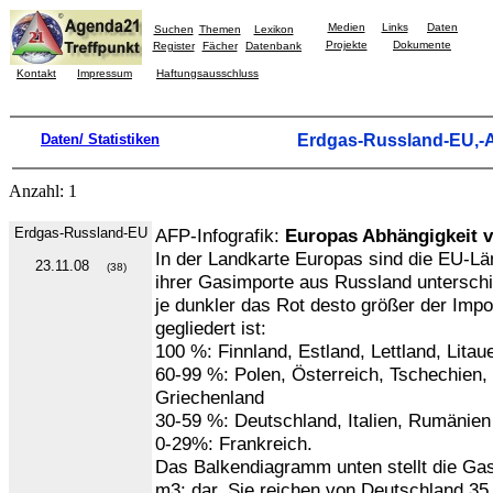
Medien
Links
Daten
Suchen
Themen
Lexikon
Projekte
Dokumente
Register
Fächer
Datenbank
Kontakt
Impressum
Haftungsausschluss
Daten/ Statistiken
Erdgas-Russland-EU,
Anzahl: 1
Erdgas-Russland-EU
AFP-Infografik:
Europas Abhängigkeit 
In der Landkarte Europas sind die EU-Lä
23.11.08
(38)
ihrer Gasimporte aus Russland unterschied
je dunkler das Rot desto größer der Impo
gegliedert ist:
100 %: Finnland, Estland, Lettland, Litau
60-99 %: Polen, Österreich, Tschechien,
Griechenland
30-59 %: Deutschland, Italien, Rumänien
0-29%: Frankreich.
Das Balkendiagramm unten stellt die Ga
m3: dar. Sie reichen von Deutschland 35,