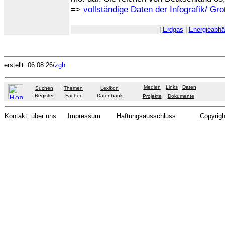
=>
vollständige Daten der Infografik/ Gr
|
Erdgas
|
Energieabhä
erstellt: 06.08.26/
zgh
Medien
Links
Daten
Suchen
Themen
Lexikon
Register
Fächer
Datenbank
Projekte
Dokumente
Kontakt
über uns
Impressum
Haftungsausschluss
Copyrigh