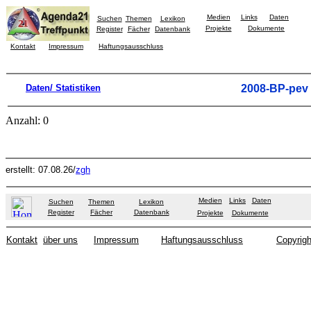
Medien
Links
Daten
Suchen
Themen
Lexikon
Projekte
Dokumente
Register
Fächer
Datenbank
Kontakt
Impressum
Haftungsausschluss
Daten/ Statistiken
2008-BP-pev
Anzahl: 0
erstellt: 07.08.26/
zgh
Medien
Links
Daten
Suchen
Themen
Lexikon
Register
Fächer
Datenbank
Projekte
Dokumente
Kontakt
über uns
Impressum
Haftungsausschluss
Copyrigh