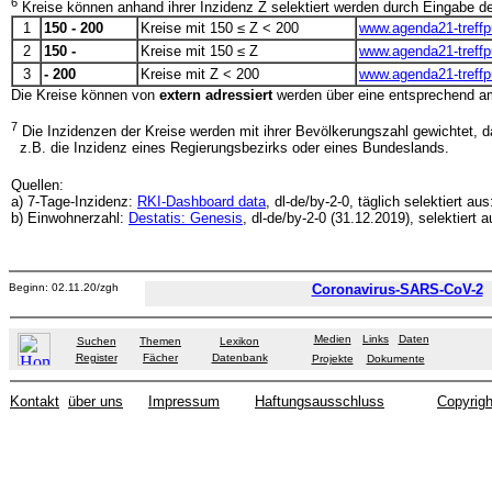
6
Kreise können anhand ihrer Inzidenz Z selektiert werden durch Eingabe der
1
150 - 200
Kreise mit 150 ≤ Z < 200
www.agenda21-treff
2
150 -
Kreise mit 150 ≤ Z
www.agenda21-treff
3
- 200
Kreise mit Z < 200
www.agenda21-treff
Die Kreise können von
extern adressiert
werden über eine entsprechend 
7
Die Inzidenzen der Kreise werden mit ihrer Bevölkerungszahl gewichtet, das
z.B. die Inzidenz eines Regierungsbezirks oder eines Bundeslands.
Quellen:
a) 7-Tage-Inzidenz:
RKI-Dashboard data
, dl-de/by-2-0, täglich selektiert au
b) Einwohnerzahl:
Destatis: Genesis
, dl-de/by-2-0 (31.12.2019), selektiert 
Beginn: 02.11.20/zgh
Coronavirus-SARS-CoV-2
Medien
Links
Daten
Suchen
Themen
Lexikon
Register
Fächer
Datenbank
Projekte
Dokumente
Kontakt
über uns
Impressum
Haftungsausschluss
Copyrigh