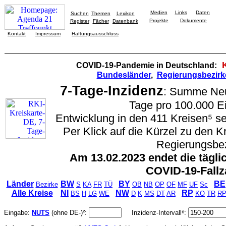
Medien
Links
Daten
Suchen
Themen
Lexikon
Projekte
Dokumente
Register
Fächer
Datenbank
Kontakt
Impressum
Haftungsausschluss
COVID-19-Pandemie in Deutschland:
Bundesländer
,
Regierungsbezirk
7-Tage-Inzidenz
: Summe Neui
Tage pro 100.000 E
Entwicklung in den 411 Kreisen⁵ se
Per Klick auf die Kürzel zu den 
Regierungsbez
Am 13.02.2023 endet die tägli
COVID-19-Fallz
Länder
BW
BY
BE
Bezirke
S
KA
FR
TÜ
OB
NB
OP
OF
MF
UF
Sc
Alle Kreise
NI
NW
RP
BS
H
LG
WE
D
K
MS
DT
AR
KO
TR
R
Eingabe:
NUTS
(ohne DE-)²:
Inzidenz-Intervall⁶: