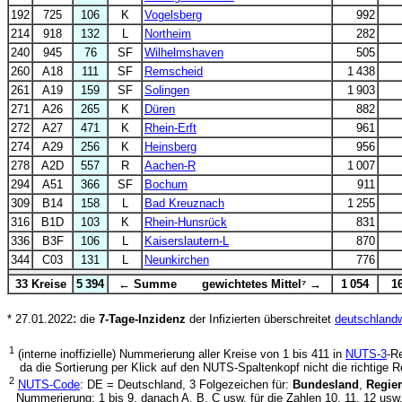
192
725
106
K
Vogelsberg
992
214
918
132
L
Northeim
282
240
945
76
SF
Wilhelmshaven
505
260
A18
111
SF
Remscheid
1 438
261
A19
159
SF
Solingen
1 903
271
A26
265
K
Düren
882
272
A27
471
K
Rhein-Erft
961
274
A29
256
K
Heinsberg
956
278
A2D
557
R
Aachen-R
1 007
294
A51
366
SF
Bochum
911
309
B14
158
L
Bad Kreuznach
1 255
316
B1D
103
K
Rhein-Hunsrück
831
336
B3F
106
L
Kaiserslautern-L
870
344
C03
131
L
Neunkirchen
776
33 Kreise
5 394
← Summe gewichtetes Mittel⁷ →
1 054
1
:
* 27.01.2022
die
7-Tage-Inzidenz
der Infizierten überschreitet
deutschlandw
1
(interne inoffizielle) Nummerierung aller Kreise von 1 bis 411 in
NUTS-3
-R
da die Sortierung per Klick auf den NUTS-Spaltenkopf nicht die richtige Rei
2
NUTS-Code
: DE = Deutschland, 3 Folgezeichen für:
Bundesland
,
Regie
Nummerierung: 1 bis 9, danach A, B, C usw. für die Zahlen 10, 11, 12 usw