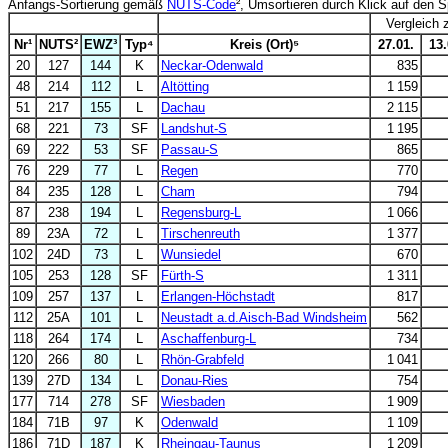
Anfangs-Sortierung gemäß
NUTS-Code
², Umsortieren durch Klick auf den 
Vergleich 
Nr¹
NUTS²
EWZ³
Typ⁴
Kreis (Ort)⁵
27.01.
13.
20
127
144
K
Neckar-Odenwald
835
48
214
112
L
Altötting
1 159
51
217
155
L
Dachau
2 115
68
221
73
SF
Landshut-S
1 195
69
222
53
SF
Passau-S
865
76
229
77
L
Regen
770
84
235
128
L
Cham
794
87
238
194
L
Regensburg-L
1 066
89
23A
72
L
Tirschenreuth
1 377
102
24D
73
L
Wunsiedel
670
105
253
128
SF
Fürth-S
1 311
109
257
137
L
Erlangen-Höchstadt
817
112
25A
101
L
Neustadt a.d.Aisch-Bad Windsheim
562
118
264
174
L
Aschaffenburg-L
734
120
266
80
L
Rhön-Grabfeld
1 041
139
27D
134
L
Donau-Ries
754
177
714
278
SF
Wiesbaden
1 909
184
71B
97
K
Odenwald
1 109
186
71D
187
K
Rheingau-Taunus
1 209