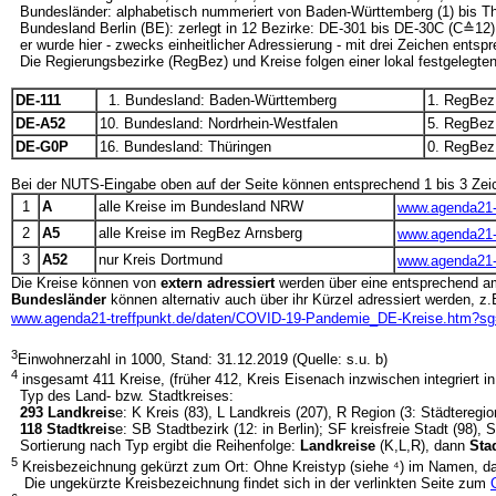
Bundesländer: alphabetisch nummeriert von Baden-Württemberg (1) bis T
Bundesland Berlin (BE): zerlegt in 12 Bezirke: DE-301 bis DE-30C (C≙12):
er wurde hier - zwecks einheitlicher Adressierung - mit drei Zeichen entsp
Die Regierungsbezirke (RegBez) und Kreise folgen einer lokal festgelegten
DE-111
1. Bundesland: Baden-Württemberg
1. RegBez:
DE-A52
10. Bundesland: Nordrhein-Westfalen
5. RegBez
DE-G0P
16. Bundesland: Thüringen
0. RegBez: -
Bei der NUTS-Eingabe oben auf der Seite können entsprechend 1 bis 3 Ze
1
A
alle Kreise im Bundesland NRW
www.agenda21-
2
A5
alle Kreise im RegBez Arnsberg
www.agenda21-
3
A52
nur Kreis Dortmund
www.agenda21-
Die Kreise können von
extern adressiert
werden über eine entsprechend 
Bundesländer
können alternativ auch über ihr Kürzel adressiert werden, z.
www.agenda21-treffpunkt.de/daten/COVID-19-Pandemie_DE-Kreise.htm?s
3
Einwohnerzahl in 1000, Stand: 31.12.2019 (Quelle: s.u. b)
4
insgesamt 411 Kreise, (früher 412, Kreis Eisenach inzwischen integriert i
Typ des Land- bzw. Stadtkreises:
293 Landkreis
e: K Kreis (83), L Landkreis (207), R Region (3: Städtere
118 Stadtkreis
e: SB Stadtbezirk (12: in Berlin); SF kreisfreie Stadt (98), 
Sortierung nach Typ ergibt die Reihenfolge:
Landkreise
(K,L,R), dann
Sta
5
Kreisbezeichnung gekürzt zum Ort: Ohne Kreistyp (siehe ⁴) im Namen, dam
Die ungekürzte Kreisbezeichnung findet sich in der verlinkten Seite zum