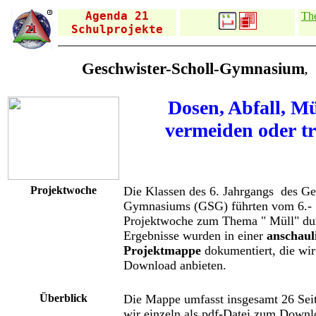
Agenda 21
Th
Schulprojekte
Geschwister-Scholl-Gymnasium
, 
Dosen, Abfall, Mü
vermeiden oder t
Projektwoche
Die Klassen des 6. Jahrgangs des Ge
Gymnasiums (GSG) führten vom 6.- 
Projektwoche zum Thema " Müll" du
Ergebnisse wurden in einer
anschaul
Projektmappe
dokumentiert, die wir
Download anbieten.
Überblick
Die Mappe umfasst insgesamt 26 Seit
wir einzeln als pdf-Datei zum Downlo