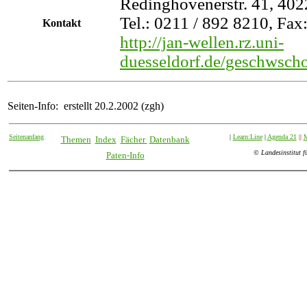
Redinghovenerstr. 41, 402
Tel.: 0211 / 892 8210, Fax
Kontakt
http://jan-wellen.rz.uni-
duesseldorf.de/geschwsch
Seiten-Info: erstellt 20.2.2002 (zgh)
Seitenanfang
|
Learn:Line
|
Agenda 21
||
M
Themen
Index
Fächer
Datenbank
© Landesinstitut f
Paten-Info