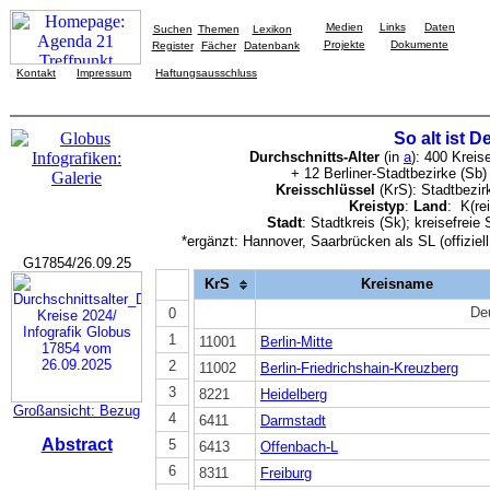
Medien
Links
Daten
Suchen
Themen
Lexikon
Projekte
Dokumente
Register
Fächer
Datenbank
Kontakt
Impressum
Haftungsausschluss
So alt ist 
Durchschnitts-Alter
(in
a
): 400 Kreis
+ 12 Berliner-Stadtbezirke (Sb
Kreisschlüssel
(KrS): Stadtbezirk
Kreistyp
:
Land
: K(re
Stadt
: Stadtkreis (Sk); kreisefreie
*ergänzt
: Hannover, Saarbrücken
als SL (offiziel
G17854/26.09.25
KrS
Kreisname
De
0
1
11001
Berlin-Mitte
2
11002
Berlin-Friedrichshain-Kreuzberg
3
8221
Heidelberg
Großansicht: Bezug
4
6411
Darmstadt
Abstract
5
6413
Offenbach-L
6
8311
Freiburg