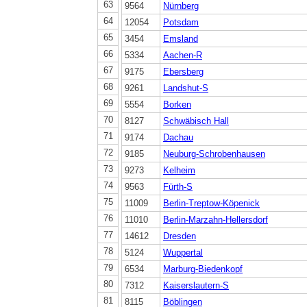
63
9564
Nürnberg
64
12054
Potsdam
65
3454
Emsland
66
5334
Aachen-R
67
9175
Ebersberg
68
9261
Landshut-S
69
5554
Borken
70
8127
Schwäbisch Hall
71
9174
Dachau
72
9185
Neuburg-Schrobenhausen
73
9273
Kelheim
74
9563
Fürth-S
75
11009
Berlin-Treptow-Köpenick
76
11010
Berlin-Marzahn-Hellersdorf
77
14612
Dresden
78
5124
Wuppertal
79
6534
Marburg-Biedenkopf
80
7312
Kaiserslautern-S
81
8115
Böblingen