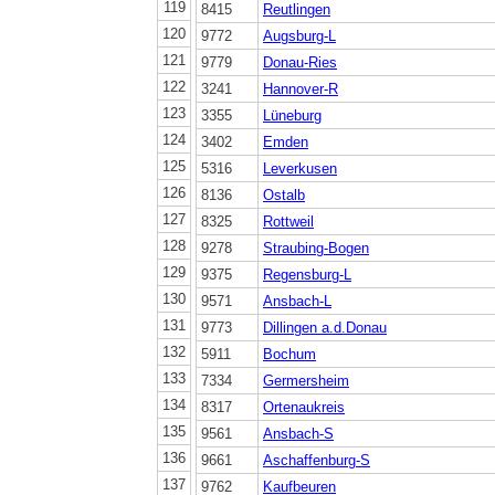
119
8415
Reutlingen
120
9772
Augsburg-L
121
9779
Donau-Ries
122
3241
Hannover-R
123
3355
Lüneburg
124
3402
Emden
125
5316
Leverkusen
126
8136
Ostalb
127
8325
Rottweil
128
9278
Straubing-Bogen
129
9375
Regensburg-L
130
9571
Ansbach-L
131
9773
Dillingen a.d.Donau
132
5911
Bochum
133
7334
Germersheim
134
8317
Ortenaukreis
135
9561
Ansbach-S
136
9661
Aschaffenburg-S
137
9762
Kaufbeuren