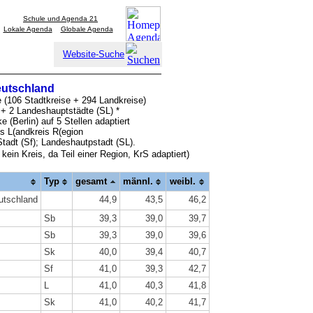
Schule und Agenda 21
Lokale Agenda
Globale Agenda
Website-Suche
Deutschland
e (106 Stadtkreise + 294 Landkreise)
) + 2 Landeshauptstädte (SL) *
e (Berlin) auf 5 Stellen adaptiert
is L(andkreis R(egion
 Stadt (Sf); Landeshautpstadt (SL).
l kein Kreis, da Teil einer Region, KrS adaptiert)
Typ
gesamt
männl.
weibl.
utschland
44,9
43,5
46,2
Sb
39,3
39,0
39,7
Sb
39,3
39,0
39,6
Sk
40,0
39,4
40,7
Sf
41,0
39,3
42,7
L
41,0
40,3
41,8
Sk
41,0
40,2
41,7