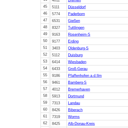
4011
Bremen
45
5111
Düsseldorf
46
5774
Paderborn
47
6531
Gießen
48
8327
Tuttlingen
49
9163
Rosenheim-S
50
9177
Erding
51
3403
Oldenburg-S
52
5112
Duisburg
53
6414
Wiesbaden
54
6433
Groß-Gerau
55
9186
Pfaffenhofen a.d.Ilm
56
9461
Bamberg-S
57
4012
Bremerhaven
58
5913
Dortmund
59
7313
Landau
60
8426
Biberach
61
7319
Worms
62
8425
Alb-Donau-Kreis