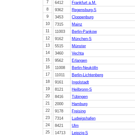
7
6412
Frankfurt a.M.
8
9362
Regensburg-S
9
3453
Cloppenburg
10
7315
Mainz
11
11003
Berlin-Pankow
12
9162
München-S
13
5515
Münster
14
3460
Vechta
15
9562
Erlangen
16
11008
Berlin-Neukölln
17
11011
Berlin-Lichtenberg
18
9161
Ingolstadt
19
8121
Heilbronn-S
20
8416
Tübingen
21
2000
Hamburg
22
9178
Freising
23
7314
Ludwigshafen
24
8421
Ulm
25
14713
Leipzig-S