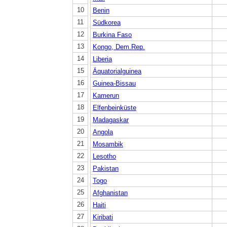
10
Benin
11
Südkorea
12
Burkina Faso
13
Kongo, Dem.Rep.
14
Liberia
15
Äquatorialguinea
16
Guinea-Bissau
17
Kamerun
18
Elfenbeinküste
19
Madagaskar
20
Angola
21
Mosambik
22
Lesotho
23
Pakistan
24
Togo
25
Afghanistan
26
Haiti
27
Kiribati