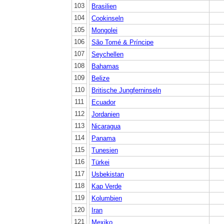
103
Brasilien
104
Cookinseln
105
Mongolei
106
São Tomé & Príncipe
107
Seychellen
108
Bahamas
109
Belize
110
Britische Jungferninseln
111
Ecuador
112
Jordanien
113
Nicaragua
114
Panama
115
Tunesien
116
Türkei
117
Usbekistan
118
Kap Verde
119
Kolumbien
120
Iran
121
Mexiko