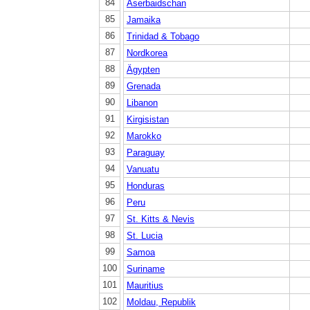
84
Aserbaidschan
85
Jamaika
86
Trinidad & Tobago
87
Nordkorea
88
Ägypten
89
Grenada
90
Libanon
91
Kirgisistan
92
Marokko
93
Paraguay
94
Vanuatu
95
Honduras
96
Peru
97
St. Kitts & Nevis
98
St. Lucia
99
Samoa
100
Suriname
101
Mauritius
102
Moldau, Republik