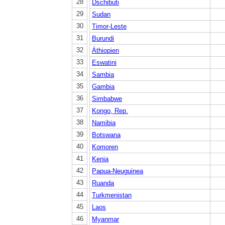
28
Dschibuti
29
Sudan
30
Timor-Leste
31
Burundi
32
Äthiopien
33
Eswatini
34
Sambia
35
Gambia
36
Simbabwe
37
Kongo, Rep.
38
Namibia
39
Botswana
40
Komoren
41
Kenia
42
Papua-Neuguinea
43
Ruanda
44
Turkmenistan
45
Laos
46
Myanmar