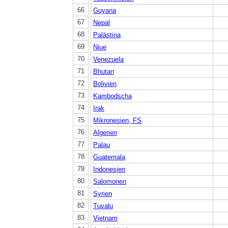
66
Guyana
67
Nepal
68
Palästina
69
Niue
70
Venezuela
71
Bhutan
72
Bolivien
73
Kambodscha
74
Irak
75
Mikronesien, FS
76
Algerien
77
Palau
78
Guatemala
79
Indonesien
80
Salomonen
81
Syrien
82
Tuvalu
83
Vietnam