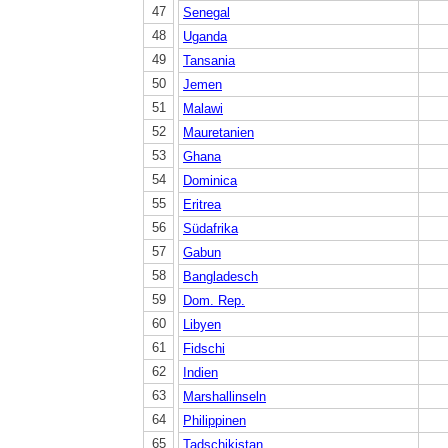
47
Senegal
48
Uganda
49
Tansania
50
Jemen
51
Malawi
52
Mauretanien
53
Ghana
54
Dominica
55
Eritrea
56
Südafrika
57
Gabun
58
Bangladesch
59
Dom. Rep.
60
Libyen
61
Fidschi
62
Indien
63
Marshallinseln
64
Philippinen
65
Tadschikistan