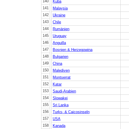
140
Kuba
141
Malaysia
142
Ukraine
143
Chile
144
Rumänien
145
Uruguay
146
Anguilla
147
Bosnien & Herzegowina
148
Bulgarien
149
China
150
Malediven
151
Montserrat
152
Katar
153
Saudi-Arabien
154
Slowakei
155
Sri Lanka
156
Turks- & Caicosinseln
157
USA
158
Kanada