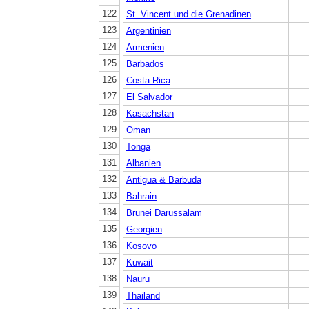
122
St. Vincent und die Grenadinen
123
Argentinien
124
Armenien
125
Barbados
126
Costa Rica
127
El Salvador
128
Kasachstan
129
Oman
130
Tonga
131
Albanien
132
Antigua & Barbuda
133
Bahrain
134
Brunei Darussalam
135
Georgien
136
Kosovo
137
Kuwait
138
Nauru
139
Thailand