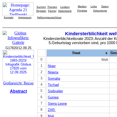
Medien
Links
Daten
Suchen
Themen
Lexikon
Projekte
Dokumente
Register
Fächer
Datenbank
Kontakt
Impressum
Haftungsausschluss
Kindersterblichkeit wel
Kindersterblichkeitsrate 2023:
Anzahl der Ki
5.Geburtstag verstorben sind, pro 1000
G17820/12.09.25
Staat
Ges
0
Welt
1
Niger
2
Nigeria
3
Somalia
Großansicht: Bezug
4
Tschad
5
Abstract
Südsudan
6
Guinea
7
Sierra Leone
8
ZAR.
9
Mali