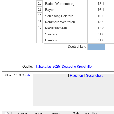
10
Baden-Württemberg
18,1
11
Bayern
16,1
12
Schleswig-Holstein
15,5
13
Nordrhein-Westfalen
13,9
14
Niedersachsen
13,8
15
Saarland
11,8
16
Hamburg
11,0
Deutschland
Quelle:
Tabakatlas 2025
Deutsche Krebshilfe
Stand: 12.09.25/
zgh
|
Rauchen
|
Gesundheit
|
|
Medien
Links
Daten
Suchen
Themen
Lexikon