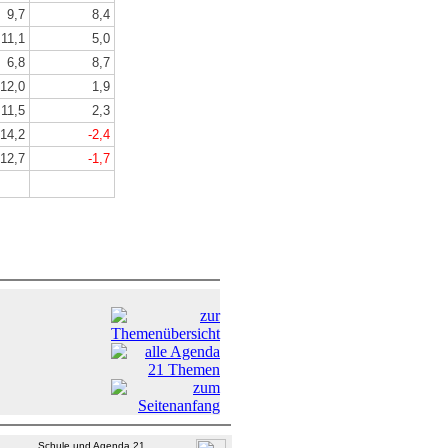
9,7
8,4
11,1
5,0
6,8
8,7
12,0
1,9
11,5
2,3
14,2
-2,4
12,7
-1,7
Schule und Agenda 21