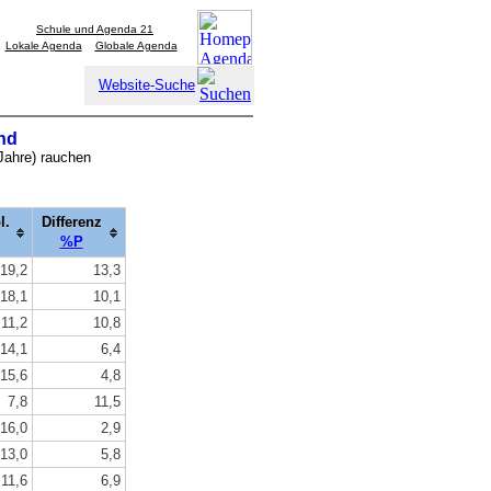
Schule und Agenda 21
Lokale Agenda
Globale Agenda
Website-Suche
nd
 Jahre) rauchen
l.
Differenz
%P
19,2
13,3
18,1
10,1
11,2
10,8
14,1
6,4
15,6
4,8
7,8
11,5
16,0
2,9
13,0
5,8
11,6
6,9