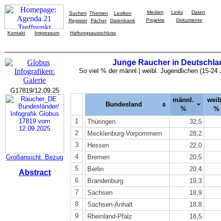
Medien
Links
Daten
Suchen
Themen
Lexikon
Projekte
Dokumente
Register
Fächer
Datenbank
Kontakt
Impressum
Haftungsausschluss
Junge Raucher in Deutschla
So viel % der männl.| weibl. Jugendlichen (15-24
G17819/12.09.25
männl.
weib
Bundesland
%
%
1
Thüringen
32,5
2
Mecklenburg-Vorpommern
28,2
3
Hessen
22,0
4
Großansicht: Bezug
Bremen
20,5
5
Berlin
20,4
Abstract
6
Brandenburg
19,3
7
Sachsen
18,9
8
Sachsen-Anhalt
18,8
9
Rheinland-Pfalz
18,5