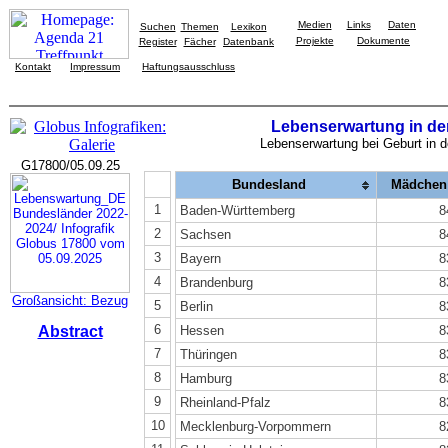
Medien
Links
Daten
Suchen
Themen
Lexikon
Projekte
Dokumente
Register
Fächer
Datenbank
Kontakt
Impressum
Haftungsausschluss
Lebenserwartung in d
Lebenserwartung bei Geburt in 
G17800/05.09.25
Bundesland
Mädchen
1
Baden-Württemberg
8
2
Sachsen
8
3
Bayern
8
4
Brandenburg
8
Großansicht: Bezug
5
Berlin
8
6
Abstract
Hessen
8
7
Thüringen
8
8
Hamburg
8
9
Rheinland-Pfalz
8
10
Mecklenburg-Vorpommern
8