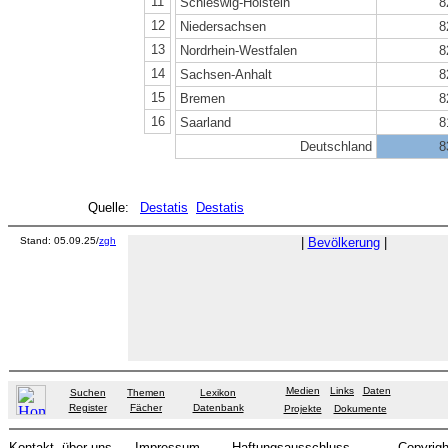
11
Schleswig-Holstein
8
12
Niedersachsen
8
13
Nordrhein-Westfalen
8
14
Sachsen-Anhalt
8
15
Bremen
8
16
Saarland
8
Deutschland
8
Quelle:
Destatis
Destatis
Stand: 05.09.25/
zgh
|
Bevölkerung
|
Medien
Links
Daten
Suchen
Themen
Lexikon
Register
Fächer
Datenbank
Projekte
Dokumente
Kontakt
über uns
Impressum
Haftungsausschluss
Copyrigh