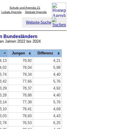
Schule und Agenda 21
Lokale Agenda
Globale Agenda
Website-Suche
en Bundesländern
den Jahren 2022 bis 2024
Jungen
Differenz
4,13
79,92
4,21
4,02
78,04
5,98
3,74
79,34
4,40
3,42
77,66
5,76
3,29
78,37
4,92
3,28
78,88
4,40
3,14
77,38
5,76
3,10
78,41
4,69
3,03
78,60
4,43
2,78
76,53
6,25