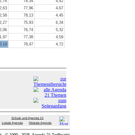
2,76
78,34
4,42
2,63
77,96
4,67
2,58
78,13
4,45
2,27
75,93
6,34
2,06
76,74
5,32
1,97
77,38
4,59
3,19
78,47
4,72
Schule und Agenda 21
Lokale Agenda
Globale Agenda
t
© 1999 - 2026
Agenda 21 Treffpunkt