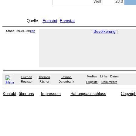
Welt
28,0
Quelle:
Eurostat
Eurostat
Stand: 25.04.25/
zgh
|
Bevölkerung
|
Medien
Links
Daten
Suchen
Themen
Lexikon
Register
Fächer
Datenbank
Projekte
Dokumente
Kontakt
über uns
Impressum
Haftungsausschluss
Copyrigh