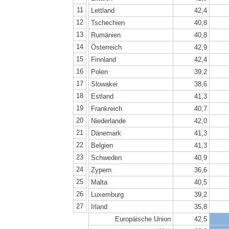
11
Lettland
42,4
12
Tschechien
40,8
13
Rumänien
40,8
14
Österreich
42,9
15
Finnland
42,4
16
Polen
39,2
17
Slowakei
38,6
18
Estland
41,3
19
Frankreich
40,7
20
Niederlande
42,0
21
Dänemark
41,3
22
Belgien
41,3
23
Schweden
40,9
24
Zypern
36,6
25
Malta
40,5
26
Luxemburg
39,2
27
Irland
35,8
Europäische Union
42,5