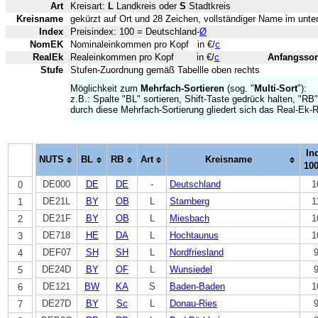
Art
Kreisart:
L
Landkreis oder
S
Stadtkreis
Kreisname
gekürzt auf Ort und 28 Zeichen, vollständiger Name im unter
Index
Preisindex: 100 = Deutschland-
Ø
NomEK
Nominaleinkommen pro Kopf in €/
c
RealEk
Realeinkommen pro Kopf in €/
c
Anfangssor
Stufe
Stufen-Zuordnung gemäß Tabellle oben rechts
Möglichkeit zum
Mehrfach-Sortieren
(sog. "
Multi-Sort
"):
z.B.: Spalte "BL" sortieren, Shift-Taste gedrück halten, "RB"
durch diese Mehrfach-Sortierung gliedert sich das Real-Ek
In
NUTS
BL
RB
Art
Kreisname
10
DE000
DE
DE
-
Deutschland
1
0
DE21L
BY
OB
L
Starnberg
1
1
DE21F
BY
OB
L
Miesbach
1
2
DE718
HE
DA
L
Hochtaunus
1
3
DEF07
SH
SH
L
Nordfriesland
4
DE24D
BY
OF
L
Wunsiedel
5
DE121
BW
KA
S
Baden-Baden
1
6
DE27D
BY
Sc
L
Donau-Ries
7