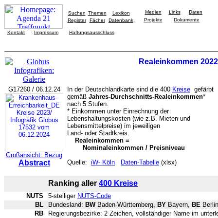
Medien
Links
Daten
Suchen
Themen
Lexikon
Projekte
Dokumente
Register
Fächer
Datenbank
Kontakt
Impressum
Haftungsausschluss
Realeinkommen 2022
G17260 / 06.12.24
In der Deutschlandkarte sind die 400
Kreise
gefärbt
gemäß
Jahres-Durchschnitts-Realeinkommen
*
nach 5 Stufen.
* Einkommen unter Einrechnung der
Lebenshaltungskosten (wie z.B. Mieten und
Lebensmittelpreise) im jeweiligen
Land- oder Stadtkreis.
Realeinkommen =
Nominaleinkommen / Preisniveau
Großansicht: Bezug
Abstract
Quelle:
iW-
Köln
Daten-Tabelle
(xlsx)
Ranking aller
400 Kreise
NUTS
5-stelliger
NUTS-Code
BL
Bundesland:
BW
Baden-Württemberg,
BY
Bayern,
BE
Berli
RB
Regierungsbezirke: 2 Zeichen, vollständiger Name im unterl