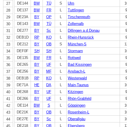
DE144
BW
TÜ
S
Ulm
1
27
DE137
BW
FR
L
Tuttlingen
28
DE23A
BY
OP
L
Tirschenreuth
29
DE143
BW
TÜ
L
Zollernalb
30
DE277
BY
Sc
L
Dillingen a.d.Donau
31
DEB1D
RP
KO
L
Rhein-Hunsrück
32
DE212
BY
OB
S
München-S
1
33
DEF0F
SH
SH
L
Stormarn
1
34
DE135
BW
FR
L
Rottweil
35
DE265
BY
UF
L
Bad Kissingen
36
DE256
BY
MF
L
Ansbach-L
37
DEB1B
RP
KO
L
Westerwald
38
DE71A
HE
DA
L
Main-Taunus
1
39
DE268
BY
UF
L
Kitzingen
40
DE266
BY
UF
L
Rhön-Grabfeld
41
DE114
BW
S
L
Göppingen
1
42
DE21K
BY
OB
L
Rosenheim-L
1
43
DE27E
BY
Sc
L
Oberallgäu
1
44
DE218
BY
OB
L
Ebersberg
1
45