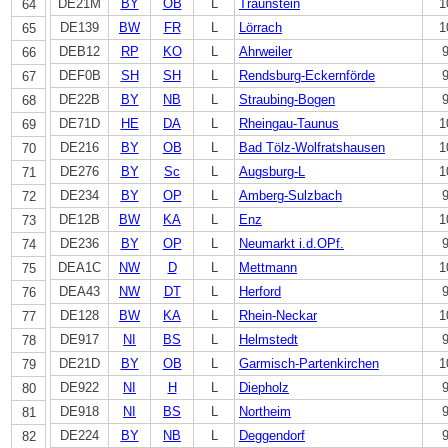
DE21M
BY
OB
L
Traunstein
1
64
DE139
BW
FR
L
Lörrach
1
65
DEB12
RP
KO
L
Ahrweiler
66
DEF0B
SH
SH
L
Rendsburg-Eckernförde
67
DE22B
BY
NB
L
Straubing-Bogen
68
DE71D
HE
DA
L
Rheingau-Taunus
1
69
DE216
BY
OB
L
Bad Tölz-Wolfratshausen
1
70
DE276
BY
Sc
L
Augsburg-L
1
71
DE234
BY
OP
L
Amberg-Sulzbach
72
DE12B
BW
KA
L
Enz
1
73
DE236
BY
OP
L
Neumarkt i.d.OPf.
74
DEA1C
NW
D
L
Mettmann
1
75
DEA43
NW
DT
L
Herford
76
DE128
BW
KA
L
Rhein-Neckar
1
77
DE917
NI
BS
L
Helmstedt
78
DE21D
BY
OB
L
Garmisch-Partenkirchen
1
79
DE922
NI
H
L
Diepholz
80
DE918
NI
BS
L
Northeim
81
DE224
BY
NB
L
Deggendorf
82