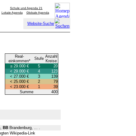
Schule und Agenda 21
Lokale Agenda
Globale Agenda
Website-Suche
Real-
Anzahl
Stufe
einkommen*
Kreise
≥ 29.000 €
5
20
< 29.000 €
4
123
< 27.000 €
3
139
< 25.000 €
2
79
< 23.000 €
1
39
Summe
400
n,
BB
Brandenburg, ... .
egten Wikipedia-Link