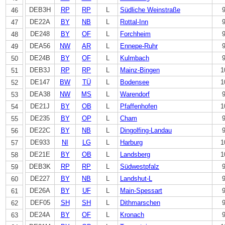
DEB3H
RP
RP
L
Südliche Weinstraße
46
DE22A
BY
NB
L
Rottal-Inn
47
DE248
BY
OF
L
Forchheim
48
DEA56
NW
AR
L
Ennepe-Ruhr
49
DE24B
BY
OF
L
Kulmbach
50
DEB3J
RP
RP
L
Mainz-Bingen
1
51
DE147
BW
TÜ
L
Bodensee
1
52
DEA38
NW
MS
L
Warendorf
53
DE21J
BY
OB
L
Pfaffenhofen
1
54
DE235
BY
OP
L
Cham
55
DE22C
BY
NB
L
Dingolfing-Landau
56
DE933
NI
LG
L
Harburg
1
57
DE21E
BY
OB
L
Landsberg
1
58
DEB3K
RP
RP
L
Südwestpfalz
59
DE227
BY
NB
L
Landshut-L
60
DE26A
BY
UF
L
Main-Spessart
61
DEF05
SH
SH
L
Dithmarschen
62
DE24A
BY
OF
L
Kronach
63