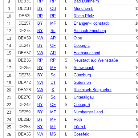
DEB3C
RP
RP
L
Bad Dürkheim
8
DE21H
BY
OB
L
München-L
1
9
DEB3I
RP
RP
L
Rhein-Pfalz
10
DE257
BY
MF
L
Erlangen-Höchstadt
1
11
DE275
BY
Sc
L
Aichach-Friedberg
1
12
DEA59
NW
AR
L
Olpe
13
DE247
BY
OF
L
Coburg-L
14
DEA57
NW
AR
L
Hochsauerland
15
DEB36
RP
RP
S
Neustadt a.d.Weinstraße
16
DE255
BY
MF
S
Schwabach
1
17
DE278
BY
Sc
L
Günzburg
18
DEA42
NW
DT
L
Gütersloh
19
DEA2B
NW
K
L
Rheinisch-Bergischer
1
20
DE27C
BY
Sc
L
Unterallgäu
21
DE243
BY
OF
S
Coburg-S
22
DE259
BY
MF
L
Nürnberger Land
1
23
DE25B
BY
MF
L
Roth
24
DE258
BY
MF
L
Fürth-L
1
25
DEA35
NW
MS
L
Coesfeld
26