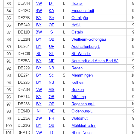
DEA44
NW
DT
L
Höxter
83
DE12C
BW
KA
L
Freudenstadt
84
DE27B
BY
Sc
L
Ostallgäu
1
85
DE249
BY
OF
L
Hof-L
86
DE11D
BW
S
L
Ostalb
87
DE21N
BY
OB
L
Weilheim-Schongau
1
88
DE264
BY
UF
L
Aschaffenburg-L
89
DEC06
SL
SL
L
St. Wendel
90
DE25A
BY
MF
L
Neustadt a.d.Aisch-Bad Wi
91
DE229
BY
NB
L
Regen
92
DE274
BY
Sc
S
Memmingen
1
93
DE226
BY
NB
L
Kelheim
94
DEA34
NW
MS
L
Borken
95
DE214
BY
OB
L
Altötting
96
DE238
BY
OP
L
Regensburg-L
1
97
DE94D
NI
WE
L
Oldenburg-L
98
DE13A
BW
FR
L
Waldshut
99
DE21G
BY
OB
L
Mühldorf a.Inn
100
DEA1D
NW
D
L
Rhein-Neuss
1
101