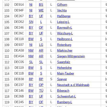
DE914
NI
BS
L
Gifhorn
102
DE94F
NI
WE
L
Vechta
103
DE267
BY
UF
L
Haßberge
104
DED52
SN
L
L
Leipzig-L
105
DE246
BY
OF
L
Bayreuth-L
106
DE26C
BY
UF
L
Würzburg-L
107
DE118
BW
S
L
Heilbronn-L
1
108
DE937
NI
LG
L
Rotenburg
109
DEA58
NW
AR
L
Märkischer
110
DEA5A
NW
AR
L
Siegen-Wittgenstein
111
DEC05
SL
SL
L
Saarpfalz
112
DE119
BW
S
L
Hohenlohe
113
DE11B
BW
S
L
Main-Tauber
114
DEB38
RP
RP
S
Speyer
1
115
DE237
BY
OP
L
Neustadt a.d.Waldnaab
116
DE146
BW
TÜ
L
Biberach
117
DE26B
BY
UF
L
Schweinfurt-L
118
DE245
BY
OF
L
Bamberg-L
119