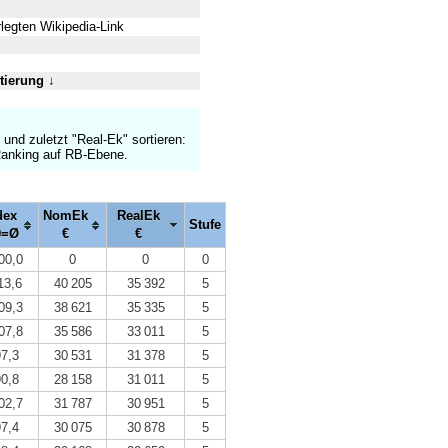
legten Wikipedia-Link
tierung
↓
 und zuletzt "Real-Ek" sortieren:
-Ranking auf RB-Ebene.
dex
NomEk
RealEk
Stufe
0=Ø
€
€
00,0
0
0
0
13,6
40 205
35 392
5
09,3
38 621
35 335
5
07,8
35 586
33 011
5
97,3
30 531
31 378
5
90,8
28 158
31 011
5
02,7
31 787
30 951
5
97,4
30 075
30 878
5