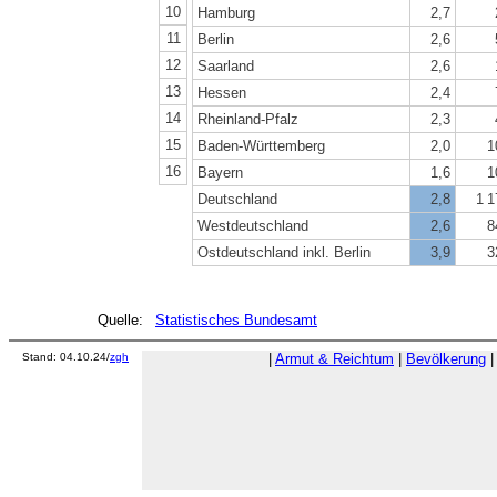
10
Hamburg
2,7
11
Berlin
2,6
12
Saarland
2,6
13
Hessen
2,4
14
Rheinland-Pfalz
2,3
15
Baden-Württemberg
2,0
1
16
Bayern
1,6
1
Deutschland
2,8
1 1
Westdeutschland
2,6
8
Ostdeutschland inkl. Berlin
3,9
3
Quelle:
Statistisches Bundesamt
Stand: 04.10.24/
zgh
|
Armut & Reichtum
|
Bevölkerung
|