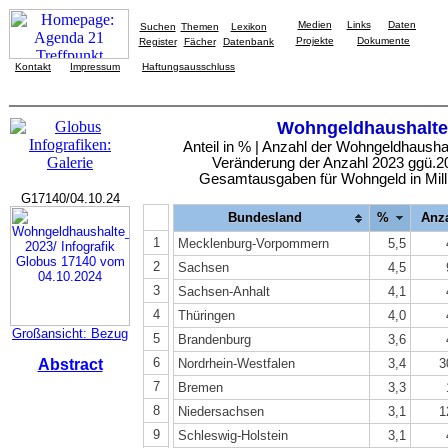
Medien
Links
Daten
Suchen
Themen
Lexikon
Projekte
Dokumente
Register
Fächer
Datenbank
Kontakt
Impressum
Haftungsausschluss
Wohngeldhaushalte
Anteil in % | Anzahl der Wohngeldhausha
Veränderung der Anzahl 2023 ggü.2
Gesamtausgaben für Wohngeld in Mill
G17140/04.10.24
Bundesland
%
Anz
1
Mecklenburg-Vorpommern
5,5
2
Sachsen
4,5
3
Sachsen-Anhalt
4,1
4
Thüringen
4,0
Großansicht: Bezug
5
Brandenburg
3,6
6
Abstract
Nordrhein-Westfalen
3,4
3
7
Bremen
3,3
8
Niedersachsen
3,1
1
9
Schleswig-Holstein
3,1