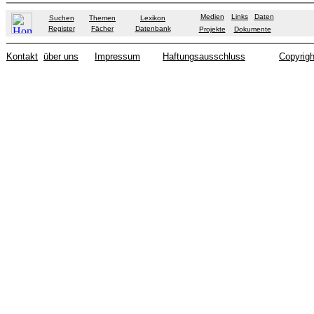
Medien
Links
Daten
Suchen
Themen
Lexikon
Register
Fächer
Datenbank
Projekte
Dokumente
Kontakt
über uns
Impressum
Haftungsausschluss
Copyrigh