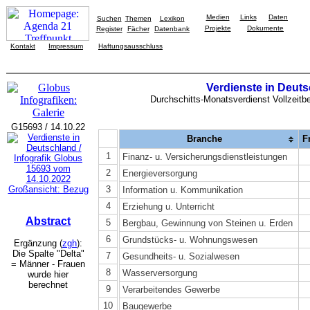
Medien
Links
Daten
Suchen
Themen
Lexikon
Projekte
Dokumente
Register
Fächer
Datenbank
Kontakt
Impressum
Haftungsausschluss
Verdienste in Deut
Durchschitts-Monatsverdienst Vollzeitbes
G15693 / 14.10.22
Branche
F
1
Finanz- u. Versicherungsdienstleistungen
2
Energieversorgung
Großansicht: Bezug
3
Information u. Kommunikation
4
Erziehung u. Unterricht
Abstract
5
Bergbau, Gewinnung von Steinen u. Erden
6
Grundstücks- u. Wohnungswesen
Ergänzung (
zgh
):
Die Spalte "Delta"
7
Gesundheits- u. Sozialwesen
= Männer - Frauen
8
Wasserversorgung
wurde hier
berechnet
9
Verarbeitendes Gewerbe
10
Baugewerbe