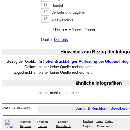
11
Handel
12
Verkehr und Lagerei
13
Gastgewerbe
* Delta = Männer - Fauen
Quelle:
Destatis
Hinweise zum Bezug der Infogra
Bezug der Grafik:
In hoher druckfähiger Auflösung bei Globus-Infogr
Online:
bisher keine Quelle recherchiert
abgedruckt in:
bisher keine Quelle recherchiert
ähnliche Infografiken
bisher nicht recherchiert
Stand: 14.10.22/
zgh
|
Armut & Reichtum
|
Bevölkerun
Medien
Links
Daten
Suchen
Themen
Lexikon
Register
Fächer
Datenbank
Projekte
Dokumente