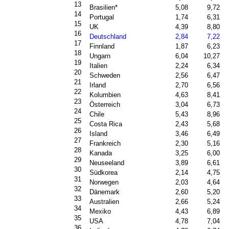
13
Brasilien*
5,08
9,72
14
Portugal
1,74
6,31
15
UK
4,39
8,80
16
Deutschland
2,84
7,22
17
Finnland
1,87
6,23
18
Ungarn
6,04
10,27
19
Italien
2,24
6,34
20
Schweden
2,56
6,47
21
Irland
2,70
6,56
22
Kolumbien
4,63
8,41
23
Österreich
3,04
6,73
24
Chile
5,43
8,96
25
Costa Rica
2,43
5,68
26
Island
3,46
6,49
27
Frankreich
2,30
5,16
28
Kanada
3,25
6,00
29
Neuseeland
3,89
6,61
30
Südkorea
2,14
4,75
31
Norwegen
2,03
4,64
32
Dänemark
2,60
5,20
33
Australien
2,66
5,24
34
Mexiko
4,43
6,89
35
USA
4,78
7,04
36