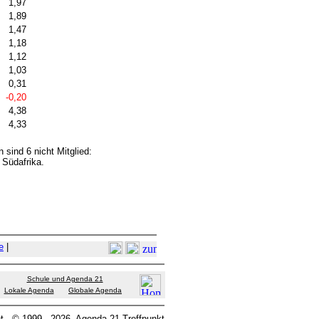
1,97
1,89
1,47
1,18
1,12
1,03
0,31
-0,20
4,38
4,33
 sind 6 nicht Mitglied:
 Südafrika.
e
|
Schule und Agenda 21
Lokale Agenda
Globale Agenda
t
© 1999 - 2026
Agenda 21 Treffpunkt