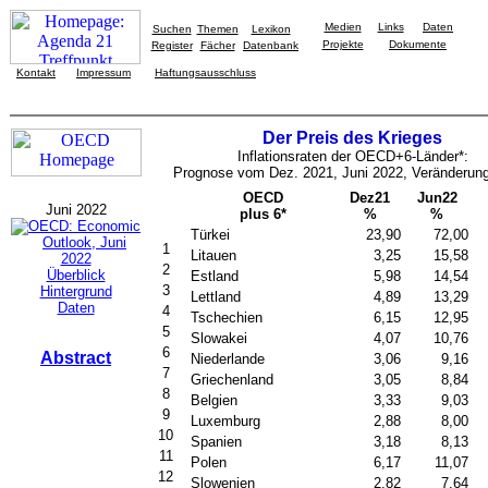
Medien
Links
Daten
Suchen
Themen
Lexikon
Projekte
Dokumente
Register
Fächer
Datenbank
Kontakt
Impressum
Haftungsausschluss
Der Preis des Krieges
Inflationsraten der OECD+6-Länder*:
Prognose vom Dez. 2021, Juni 2022, Veränderun
OECD
Dez21
Jun22
Juni 2022
plus 6*
%
%
Türkei
23,90
72,00
1
Litauen
3,25
15,58
2
Überblick
Estland
5,98
14,54
3
Hintergrund
Lettland
4,89
13,29
Daten
4
Tschechien
6,15
12,95
5
Slowakei
4,07
10,76
6
Abstract
Niederlande
3,06
9,16
7
Griechenland
3,05
8,84
8
Belgien
3,33
9,03
9
Luxemburg
2,88
8,00
10
Spanien
3,18
8,13
11
Polen
6,17
11,07
12
Slowenien
2,82
7,64