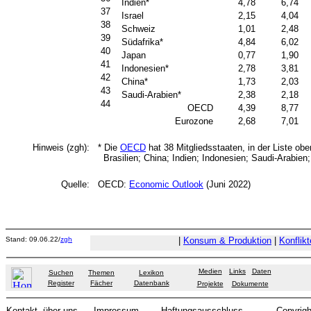
Indien*
4,78
6,74
37
Israel
2,15
4,04
38
Schweiz
1,01
2,48
39
Südafrika*
4,84
6,02
40
Japan
0,77
1,90
41
Indonesien*
2,78
3,81
42
China*
1,73
2,03
43
Saudi-Arabien*
2,38
2,18
44
OECD
4,39
8,77
Eurozone
2,68
7,01
Hinweis (zgh):
* Die
OECD
hat 38 Mitgliedsstaaten, in der Liste oben
Brasilien; China; Indien; Indonesien; Saudi-Arabien;
Quelle:
OECD:
Economic Outlook
(Juni 2022)
Stand: 09.06.22/
zgh
|
Konsum & Produktion
|
Konflikt
Medien
Links
Daten
Suchen
Themen
Lexikon
Register
Fächer
Datenbank
Projekte
Dokumente
Kontakt
über uns
Impressum
Haftungsausschluss
Copyrigh