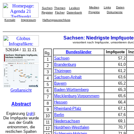
Medien
Links
Daten
Suchen
Themen
Lexikon
Projekte
Dokumente
Register
Fächer
Datenbank
Kontakt
Impressum
Haftungsausschluss
Sachsen: Niedrigste Impfquote
vorsortiert nach Impfquote, umsortieren durc
S26164 / 11.11.21
Bundesländer
Impfquote
Inz
Rg.
Sachsen
57,2
1
Brandenburg
61,0
2
Thüringen
61,2
3
Sachsen-Anhalt
63,6
4
Bayern
65,2
5
Baden-Württemberg
65,3
Großansicht
6
Mecklenburg-Vorpommern
65,6
7
Hessen
66,4
8
Abstract
Rheinland-Pfalz
67,1
9
Ergänzung (
zgh
):
Berlin
67,6
10
Die Impfquote wurde
Niedersachsen
69,1
11
aus der Grafik
entnommen, die
Nordrhein-Westfalen
70,7
12
restlichen Spalten
Schleswig-Holstein
71,9