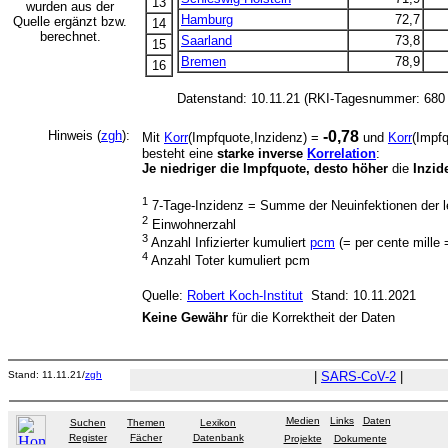
13
wurden aus der
Hamburg
72,7
Quelle ergänzt bzw.
14
berechnet.
Saarland
73,8
15
Bremen
78,9
16
Datenstand: 10.11.21 (RKI-Tagesnummer: 680 
Hinweis (
zgh
):
-0,78
Mit
Korr
(Impfquote,Inzidenz) =
und
Korr
(Impf
besteht eine
starke inverse
Korrelation
:
Je niedriger die Impfquote, desto höher
die
Inzid
1
7-Tage-Inzidenz = Summe der Neuinfektionen der l
2
Einwohnerzahl
3
Anzahl Infizierter kumuliert
pcm
(= per cente mille 
4
Anzahl Toter kumuliert pcm
Quelle:
Robert Koch-Institut
Stand: 10.11.2021
Keine Gewähr
für die Korrektheit der Daten
Stand: 11.11.21/
zgh
|
SARS-CoV-2
|
Medien
Links
Daten
Suchen
Themen
Lexikon
Register
Fächer
Datenbank
Projekte
Dokumente