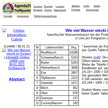
Medien
Links
Daten
Suchen
Themen
Lexikon
Projekte
Dokumente
Register
Fächer
Datenbank
Kontakt
Impressum
Haftungsausschluss
Wie viel Wasser steckt
Spezifischer Wasserverbrauch bei der Prod
in Liter pro Kilogramm 
G14408 / 08.01.21
* berechnet als Ke
Nr
Lebensmittel
l/kg
aus Quelle Table-4
1
Rindfleisch
14286
Hinweis (
zgh
): Da 
2
Schweinefleisch
5263
Ziffern bieten, we
3
Butter
5263
Werte der Tabelle l
4
Hühnerfleisch
3846
Großansicht
Bandbreite auf, wi
1/0,19 • 1000 = 52
5
Eier
2857
Der gerundete Wer
6
Ölpflanzen
2222
Abstract
0,194 variieren, d
1/0,194 • 1000 = 5
7
Getreide
1471
8
Milch
952
Direkte Werte zum
9
Obst
870
bietet Quelle Table
10
Gemüse
237
11
Zuckerpflanzen
182