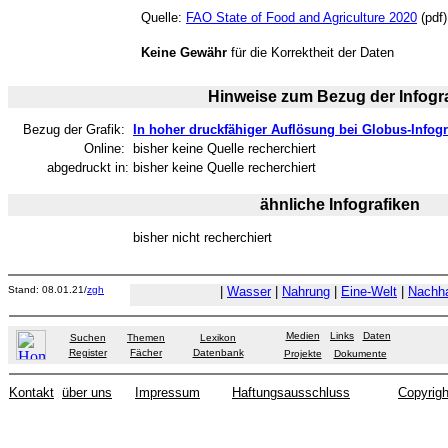
Quelle:
FAO State of Food and Agriculture 2020
(pdf)
Keine Gewähr
für die Korrektheit der Daten
Hinweise zum Bezug der Infogra
Bezug der Grafik:
In hoher druckfähiger Auflösung bei Globus-Infogr
Online:
bisher keine Quelle recherchiert
abgedruckt in:
bisher keine Quelle recherchiert
ähnliche Infografiken
bisher nicht recherchiert
Stand: 08.01.21/
zgh
|
Wasser
|
Nahrung
|
Eine-Welt
|
Nachha
Medien
Links
Daten
Suchen
Themen
Lexikon
Register
Fächer
Datenbank
Projekte
Dokumente
Kontakt
über uns
Impressum
Haftungsausschluss
Copyrigh