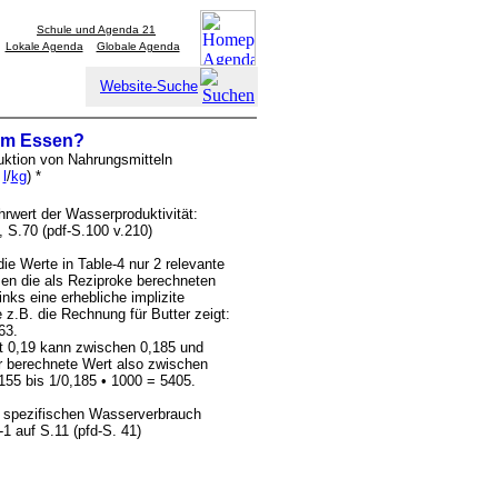
Schule und Agenda 21
Lokale Agenda
Globale Agenda
Website-Suche
 im Essen?
uktion von Nahrungsmitteln
(
l
/
kg
) *
hrwert der Wasserproduktivität:
, S.70 (pdf-S.100 v.210)
die Werte in Table-4 nur 2 relevante
isen die als Reziproke berechneten
inks eine erhebliche implizite
e z.B. die Rechnung für Butter zeigt:
63.
t 0,19 kann zwischen 0,185 und
er berechnete Wert also zwischen
155 bis 1/0,185 • 1000 = 5405.
 spezifischen Wasserverbrauch
-1 auf S.11 (pfd-S. 41)