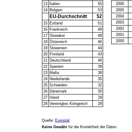
13
Italien
55
2006
14
Belgien
53
2005
EU-Durchschnitt
52
2004
2003
15
Estland
51
2002
16
Frankreich
49
2001
17
Slowakei
48
2000
18
Österreich
46
19
Slowenien
44
20
Finnland
43
21
Deutschland
40
22
Spanien
39
23
Malta
38
24
Niederlande
35
25
Schweden
32
26
Dänemark
30
27
Irland
29
28
Vereinigtes Königreich
28
Quelle:
Eurostat
Keine Gewähr
für die Korrektheit der Daten