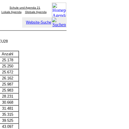
Schule und Agenda 21
Lokale Agenda
Globale Agenda
Website-Suche
 EU28
Anzahl
25.178
25.250
25.672
26.162
25.987
25.983
28.231
30.668
31.481
35.315
39.525
43.097