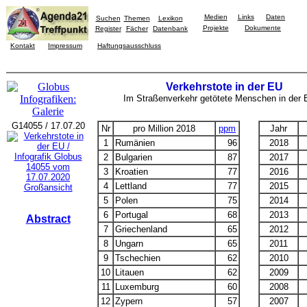
Medien
Links
Daten
Suchen
Themen
Lexikon
Projekte
Dokumente
Register
Fächer
Datenbank
Kontakt
Impressum
Haftungsausschluss
Verkehrstote in der EU
Im Straßenverkehr getötete Menschen in der
G14055 / 17.07.20
Nr
pro Million 2018
ppm
Jahr
1
Rumänien
96
2018
2
Bulgarien
87
2017
3
Kroatien
77
2016
4
Lettland
77
2015
Großansicht
5
Polen
75
2014
6
Portugal
68
2013
Abstract
7
Griechenland
65
2012
8
Ungarn
65
2011
9
Tschechien
62
2010
10
Litauen
62
2009
11
Luxemburg
60
2008
12
Zypern
57
2007