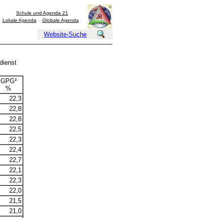
Schule und Agenda 21
Lokale Agenda
Globale Agenda
Website-Suche
dienst
GPG²
%
22,3
22,8
22,8
22,5
22,3
22,4
22,7
22,1
22,3
22,0
21,5
21,0