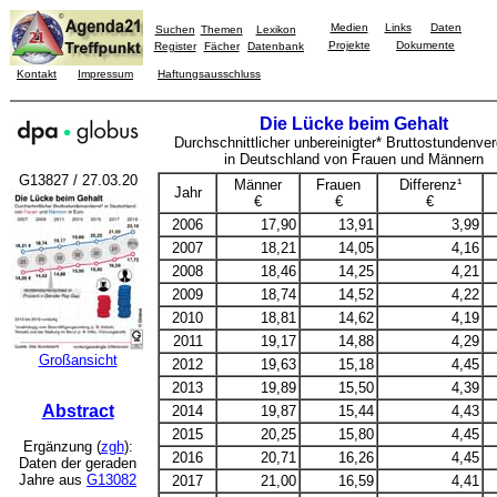
Medien
Links
Daten
Suchen
Themen
Lexikon
Projekte
Dokumente
Register
Fächer
Datenbank
Kontakt
Impressum
Haftungsausschluss
Die Lücke beim Gehalt
Durchschnittlicher unbereinigter* Bruttostundenver
in Deutschland von Frauen und Männern
G13827 / 27.03.20
Männer
Frauen
Differenz¹
Jahr
€
€
€
2006
17,90
13,91
3,99
2007
18,21
14,05
4,16
2008
18,46
14,25
4,21
2009
18,74
14,52
4,22
2010
18,81
14,62
4,19
2011
19,17
14,88
4,29
Großansicht
2012
19,63
15,18
4,45
2013
19,89
15,50
4,39
Abstract
2014
19,87
15,44
4,43
2015
20,25
15,80
4,45
Ergänzung (
zgh
):
2016
20,71
16,26
4,45
Daten der geraden
Jahre aus
G13082
2017
21,00
16,59
4,41