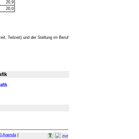
20,9
20,0
t, Teilzeit) und der Stellung im Beruf
fik
afik
0-Agenda
|