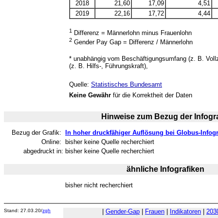
2018
21,60
17,09
4,51
2019
22,16
17,72
4,44
1
Differenz = Männerlohn minus Frauenlohn
2
Gender Pay Gap = Differenz / Männerlohn
* unabhängig vom Beschäftigungsumfang (z. B. Vollzei
(z. B. Hilfs-, Führungskraft),
Quelle:
Statistisches Bundesamt
Keine Gewähr
für die Korrektheit der Daten
Hinweise zum Bezug der Infogra
Bezug der Grafik:
In hoher druckfähiger Auflösung bei Globus-Infogr
Online:
bisher keine Quelle recherchiert
abgedruckt in:
bisher keine Quelle recherchiert
ähnliche Infografiken
bisher nicht recherchiert
Stand: 27.03.20/
zgh
|
Gender-Gap
|
Frauen
|
Indikatoren
|
203