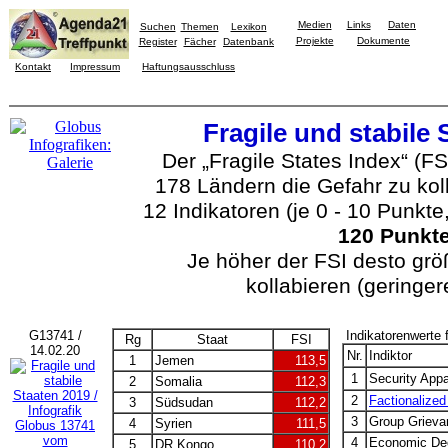
Medien
Links
Daten
Suchen
Themen
Lexikon
Projekte
Dokumente
Register
Fächer
Datenbank
Kontakt
Impressum
Haftungsausschluss
Fragile und stabile 
Der „Fragile States Index“ (FS
178 Ländern die Gefahr zu ko
12 Indikatoren (je 0 - 10 Punk
120 Punkt
Je höher der FSI desto grö
kollabieren (geringere
G13741 /
Indikatorenwerte 
Rg
Staat
FSI
14.02.20
Nr.
Indiktor
1
Jemen
113,5
1
Security App
2
Somalia
112,3
2
Factionalized
3
Südsudan
112,2
3
Group Grieva
4
Syrien
111,5
4
Economic Dec
5
DR Kongo
110,2