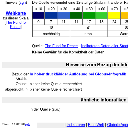
Hinweis (
zgh
)
Die Quelle verwendet eine 12-stufige Skala mit anderer F
≤ 10
≤ 20
≤ 30
≤ 40
≤ 50
≤ 60
≤ 70
≤ 
Weltkarte
zu dieser Skala
0
7
11
11
17
13
24
3
[
The Fund for
Peace
]
18
41
8
nachhaltig
stabil
War
Quelle:
The Fund for Peace
Indikatoren-Daten aller Staa
Keine Gewähr
für die Korrektheit der Daten
Hinweise zum Bezug der Info
Bezug der
In hoher druckfähiger Auflösung bei Globus-Infografik
Grafik:
Online:
bisher keine Quelle recherchiert
abgedruckt in:
bisher keine Quelle recherchiert
ähnliche Infografiken
in der Quelle (s.o.)
Stand: 14.02.20/
zgh
|
Indikatoren
|
Eine-Welt
|
Globale Age