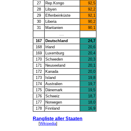
27
Rep.Kongo
92,5
28
Libyen
92,2
29
Elfenbeinküste
92,1
30
Liberia
90,2
31
Maritanien
90,1
....
167
Deutschland
24,7
168
Irland
20,6
169
Luxemburg
20,4
170
Schweden
20,3
171
Neuseeland
20,1
172
Kanada
20,0
173
Island
19,8
174
Australien
19,7
175
Dänemark
19,5
176
Schweiz
18,7
177
Norwegen
18,0
178
Finnland
16,9
Rangliste aller Staaten
[
Wikipedia
]