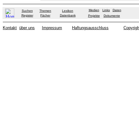
Medien
Links
Daten
Suchen
Themen
Lexikon
Register
Fächer
Datenbank
Projekte
Dokumente
Kontakt
über uns
Impressum
Haftungsausschluss
Copyrigh