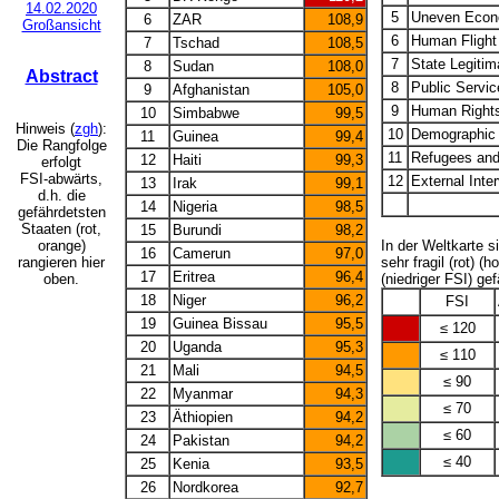
5
Uneven Econ
6
ZAR
108,9
Großansicht
6
Human Flight 
7
Tschad
108,5
7
State Legiti
8
Sudan
108,0
Abstract
8
Public Servic
9
Afghanistan
105,0
9
Human Rights
10
Simbabwe
99,5
Hinweis (
zgh
):
10
Demographic
11
Guinea
99,4
Die Rangfolge
11
Refugees and
12
Haiti
99,3
erfolgt
FSI-abwärts,
12
External Inte
13
Irak
99,1
d.h. die
14
Nigeria
98,5
gefährdetsten
Staaten (rot,
15
Burundi
98,2
orange)
In der Weltkarte 
16
Camerun
97,0
rangieren hier
sehr fragil (rot) (
17
Eritrea
96,4
oben.
(niedriger FSI) gef
18
Niger
96,2
FSI
19
Guinea Bissau
95,5
≤ 120
20
Uganda
95,3
≤ 110
21
Mali
94,5
≤ 90
22
Myanmar
94,3
≤ 70
23
Äthiopien
94,2
≤ 60
24
Pakistan
94,2
≤ 40
25
Kenia
93,5
26
Nordkorea
92,7