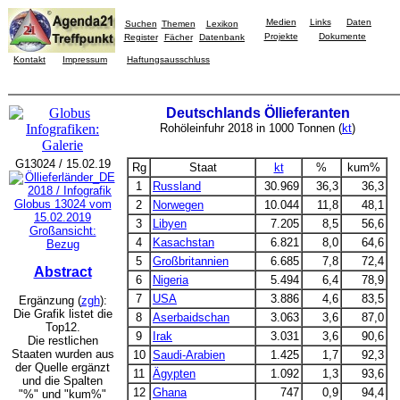
Medien
Links
Daten
Suchen
Themen
Lexikon
Projekte
Dokumente
Register
Fächer
Datenbank
Kontakt
Impressum
Haftungsausschluss
Deutschlands Öllieferanten
Rohöleinfuhr 2018 in 1000 Tonnen (
kt
)
G13024 / 15.02.19
Rg
Staat
kt
%
kum%
1
Russland
30.969
36,3
36,3
2
Norwegen
10.044
11,8
48,1
3
Libyen
7.205
8,5
56,6
Großansicht:
4
Kasachstan
6.821
8,0
64,6
Bezug
5
Großbritannien
6.685
7,8
72,4
Abstract
6
Nigeria
5.494
6,4
78,9
7
USA
3.886
4,6
83,5
Ergänzung (
zgh
):
Die Grafik listet die
8
Aserbaidschan
3.063
3,6
87,0
Top12.
9
Irak
3.031
3,6
90,6
Die restlichen
Staaten wurden aus
10
Saudi-Arabien
1.425
1,7
92,3
der Quelle ergänzt
11
Ägypten
1.092
1,3
93,6
und die Spalten
12
Ghana
747
0,9
94,4
"%" und "kum%"