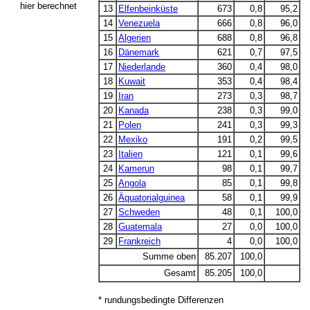
hier berechnet
13
Elfenbeinküste
673
0,8
95,2
14
Venezuela
666
0,8
96,0
15
Algerien
688
0,8
96,8
16
Dänemark
621
0,7
97,5
17
Niederlande
360
0,4
98,0
18
Kuwait
353
0,4
98,4
19
Iran
273
0,3
98,7
20
Kanada
238
0,3
99,0
21
Polen
241
0,3
99,3
22
Mexiko
191
0,2
99,5
23
Italien
121
0,1
99,6
24
Kamerun
98
0,1
99,7
25
Angola
85
0,1
99,8
26
Äquatorialguinea
58
0,1
99,9
27
Schweden
48
0,1
100,0
28
Guatemala
27
0,0
100,0
29
Frankreich
4
0,0
100,0
Summe oben
85.207
100,0
Gesamt
85.20
5
100,0
* rundungsbedingte Differenzen