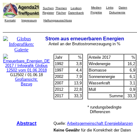
Medien
Links
Daten
Suchen
Themen
Lexikon
Projekte
Dokumente
Register
Fächer
Datenbank
Kontakt
Impressum
Haftungsausschluss
Strom aus erneuerbaren Energien
Anteil an der Bruttostromerzeugung in %
Jahr
%
Anteile 2017
%
1992
3,8
Windenergie
16,2
1997
4,4
Biomasse
6,9
G12502 / 01.06.18
2002
7,9
Sonnenenergie
6,1
Großansicht:
2007
13,9
Wasserkraft
3,1
Bezug
2012
22,8
Müll
0,9
2017
33,3
Summe
33,
3
* rundungsbedingte
Differenzen
Abstract
Quelle:
Arbeitsgemeinschaft Energiebilanzen
Keine Gewähr
für die Korrektheit der Daten