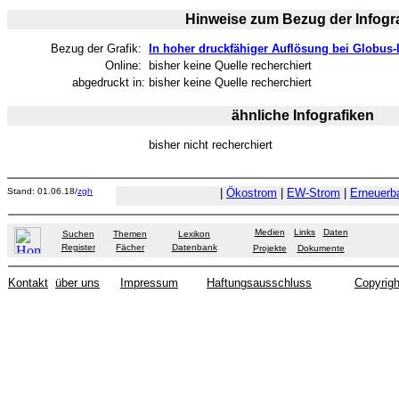
Hinweise zum Bezug der Infogra
Bezug der Grafik:
In hoher druckfähiger Auflösung bei Globus-I
Online:
bisher keine Quelle recherchiert
abgedruckt in:
bisher keine Quelle recherchiert
ähnliche Infografiken
bisher nicht recherchiert
Stand: 01.06.18/
zgh
|
Ökostrom
|
EW-Strom
|
Erneuerb
Medien
Links
Daten
Suchen
Themen
Lexikon
Register
Fächer
Datenbank
Projekte
Dokumente
Kontakt
über uns
Impressum
Haftungsausschluss
Copyrigh