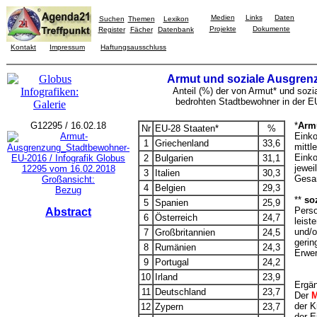
Medien
Links
Daten
Suchen
Themen
Lexikon
Projekte
Dokumente
Register
Fächer
Datenbank
Kontakt
Impressum
Haftungsausschluss
Armut und soziale Ausgrenz
Anteil (%) der von Armut* und sozi
bedrohten Stadtbewohner in der E
G12295 / 16.02.18
*
Arm
Nr
EU-28 Staaten*
%
Einko
1
Griechenland
33,6
mittl
Eink
2
Bulgarien
31,1
jewei
3
Italien
30,3
Gesa
Großansicht:
4
Belgien
29,3
Bezug
**
so
5
Spanien
25,9
Perso
Abstract
6
Österreich
24,7
leist
und/o
7
Großbritannien
24,5
gerin
8
Rumänien
24,3
Erwer
9
Portugal
24,2
10
Irland
23,9
Ergän
11
Deutschland
23,7
Der
M
der K
12
Zypern
23,7
der E