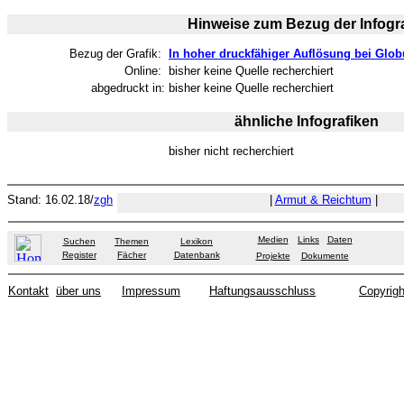
Hinweise zum Bezug der Infogra
Bezug der Grafik:
In hoher druckfähiger Auflösung bei Globu
Online:
bisher keine Quelle recherchiert
abgedruckt in:
bisher keine Quelle recherchiert
ähnliche Infografiken
bisher nicht recherchiert
Stand: 16.02.18/
zgh
|
Armut & Reichtum
|
Medien
Links
Daten
Suchen
Themen
Lexikon
Register
Fächer
Datenbank
Projekte
Dokumente
Kontakt
über uns
Impressum
Haftungsausschluss
Copyrigh