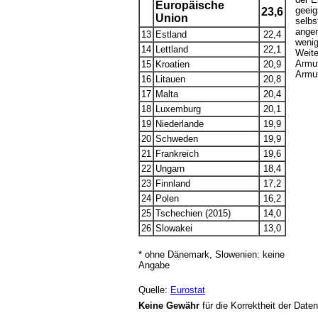
Europäische
geeig
23,6
Union
selbs
ange
13
Estland
22,4
wenig
14
Lettland
22,1
Weite
Armut
15
Kroatien
20,9
Armut
16
Litauen
20,8
17
Malta
20,4
18
Luxemburg
20,1
19
Niederlande
19,9
20
Schweden
19,9
21
Frankreich
19,6
22
Ungarn
18,4
23
Finnland
17,2
24
Polen
16,2
25
Tschechien (2015)
14,0
26
Slowakei
13,0
* ohne Dänemark, Slowenien: keine
Angabe
Quelle:
Eurostat
Keine Gewähr
für die Korrektheit der Daten