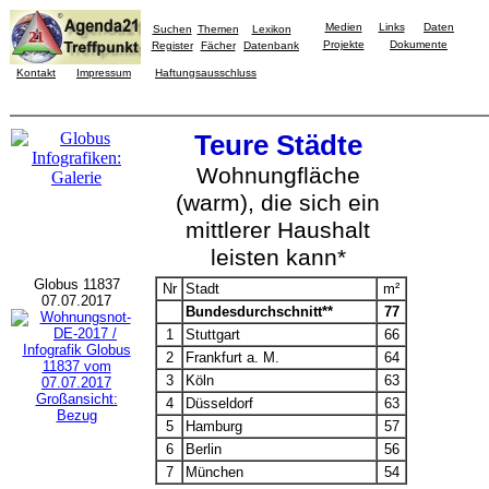
Medien
Links
Daten
Suchen
Themen
Lexikon
Projekte
Dokumente
Register
Fächer
Datenbank
Kontakt
Impressum
Haftungsausschluss
Teure Städte
Wohnungfläche
(warm), die sich ein
mittlerer Haushalt
leisten kann*
Globus 11837
Nr
Stadt
m²
07.07.2017
Bundesdurchschnitt**
77
1
Stuttgart
66
2
Frankfurt a. M.
64
3
Köln
63
Großansicht:
4
Düsseldorf
63
Bezug
5
Hamburg
57
6
Berlin
56
7
München
54