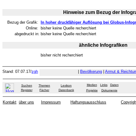
Hinweise zum Bezug der Infogra
Bezug der Grafik:
In hoher druckfähiger Auflösung bei Globus-Infogr
Online:
bisher keine Quelle recherchiert
abgedruckt in:
bisher keine Quelle recherchiert
ähnliche Infografiken
bisher nicht recherchiert
Stand: 07.07.17/
zgh
|
Bevölkerung
|
Armut & Reichtu
Medien
Links
Daten
Suchen
Themen
Lexikon
Register
Fächer
Datenbank
Projekte
Dokumente
Kontakt
über uns
Impressum
Haftungsausschluss
Copyrigh